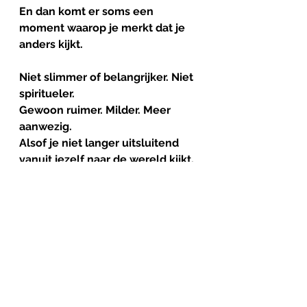
En dan komt er soms een 
moment waarop je merkt dat je 
anders kijkt.
Niet slimmer of belangrijker. Niet 
spiritueler.
Gewoon ruimer. Milder. Meer 
aanwezig. 
Alsof je niet langer uitsluitend 
vanuit jezelf naar de wereld kijkt, 
maar de wereld ook een beetje 
vanuit zichzelf begint te ervaren.
Woorden schieten daar eigenlijk 
tekort. Mystici hebben 
eeuwenlang geprobeerd die 
toestand te beschrijven en 
kwamen meestal uit bij poëzie, 