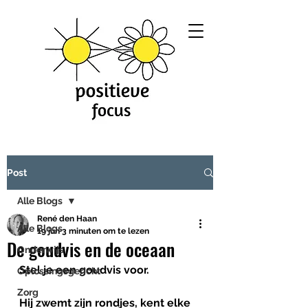
Post
Alle Blogs
René den Haan
Alle Blogs
19 jun
3 minuten om te lezen
De goudvis en de oceaan
Onderwijs
Stel je een goudvis voor.
Oplossingsgericht
Zorg
Hij zwemt zijn rondjes, kent elke 