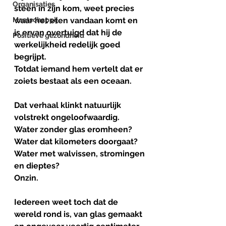
Organisaties
steen in zijn kom, weet precies 
Maatschappij
waar het eten vandaan komt en 
is ervan overtuigd dat hij de 
Positieve gezondheid
werkelijkheid redelijk goed 
begrijpt.
Totdat iemand hem vertelt dat er 
zoiets bestaat als een oceaan.
Dat verhaal klinkt natuurlijk 
volstrekt ongeloofwaardig.
Water zonder glas eromheen? 
Water dat kilometers doorgaat?
Water met walvissen, stromingen 
en dieptes? 
Onzin.
Iedereen weet toch dat de 
wereld rond is, van glas gemaakt 