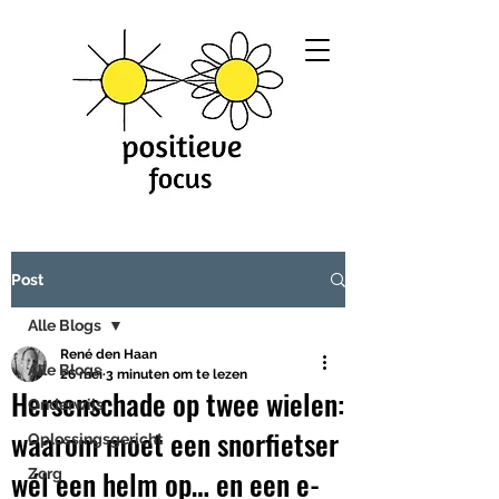
Post
Alle Blogs
René den Haan
Alle Blogs
26 mei
3 minuten om te lezen
Hersenschade op twee wielen:
Onderwijs
waarom moet een snorfietser
Oplossingsgericht
wél een helm op… en een e-
Zorg