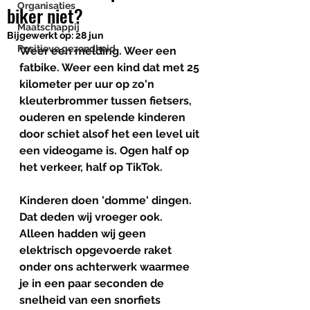
Organisaties
biker niet?
Maatschappij
Bijgewerkt op:
28 jun
Positieve gezondheid
Weer een melding. Weer een 
fatbike. Weer een kind dat met 25 
kilometer per uur op zo'n 
kleuterbrommer tussen fietsers, 
ouderen en spelende kinderen 
door schiet alsof het een level uit 
een videogame is. Ogen half op 
het verkeer, half op TikTok.
Kinderen doen 'domme' dingen. 
Dat deden wij vroeger ook. 
Alleen hadden wij geen 
elektrisch opgevoerde raket 
onder ons achterwerk waarmee 
je in een paar seconden de 
snelheid van een snorfiets 