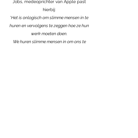
Jobs, medeoprichter van Apple past
hierbij:
'
Het is onlogisch om slimme mensen in te
huren en vervolgens te zeggen hoe ze hun
werk moeten doen.
We huren slimme mensen in om ons te
zeggen wat we moeten doen'.
Bottom-up
Een volgende suggestie is om samen met
collega's en je leidinggevende te
onderzoeken wat je nodig hebt om je werk
goed uit te kunnen voeren.
In oplossingsgerichte organisaties wordt
gesproken over een ‘omgekeerde
piramide’.
Bottom-up in plaats van top-down
organiseren.