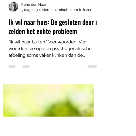
René den Haan
3 dagen geleden
4 minuten om te lezen
Ik wil naar huis: De gesloten deur is
zelden het echte probleem
"Ik wil naar buiten." Vier woorden. Vier
woorden die op een psychogeriatrische
afdeling soms vaker klinken dan de
koffieautomaat. De reactie op deze
woorden is meestal voorspelbaar. "Dat kan
nu niet." Waarop de bewoner denkt: "Dan
vraag ik het over drie minuten nog een
keer." En de zorgverlener denkt: "Dan geef
ik over drie minuten hetzelfde antwoord."