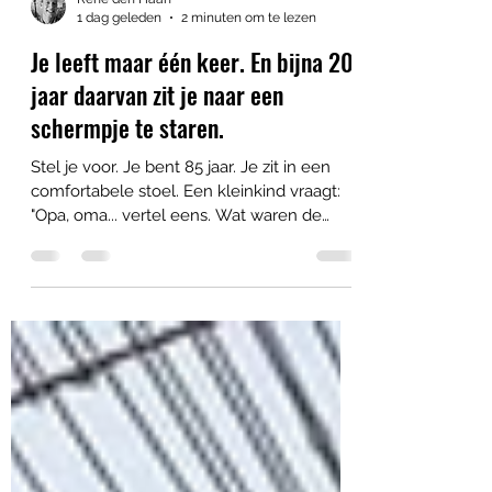
René den Haan
1 dag geleden
2 minuten om te lezen
Je leeft maar één keer. En bijna 20
jaar daarvan zit je naar een
schermpje te staren.
Stel je voor. Je bent 85 jaar. Je zit in een
comfortabele stoel. Een kleinkind vraagt:
"Opa, oma... vertel eens. Wat waren de
mooiste momenten van uw leven?" En jij
antwoordt: "Nou... ik heb echt fantastische
filmpjes gezien. Ik heb duizenden keren
naar iemand gekeken die een dansje deed.
Ik heb ongeveer 48.000 keer mijn mail
gecheckt. En ik weet precies hoe de lunch
van een onbekende influencer er op 14
maart 2038 uitzag." Niet helemaal het