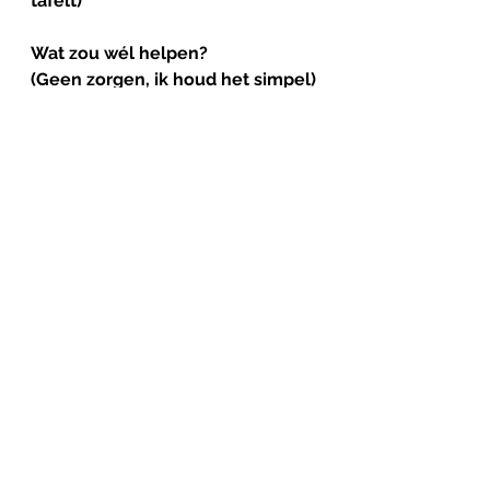
tafelt)
Wat zou wél helpen?
(Geen zorgen, ik houd het simpel)
-Betaal voor kwaliteit van leven, 
niet alleen voor handelingen
-Maak één pot geld rond de cliënt
-Geef professionals tijd en 
vertrouwen
-Beloon samenwerking in plaats 
van concurrentie
-Investeer in preventie (ook als 
de winst later komt)
Tot slot
Voor de burger is het eigenlijk 
heel simpel:
“Zie mij als mens, niet als 
optelsom van zorgmomenten.”