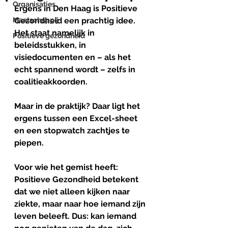
Organisaties
Ergens in Den Haag is Positieve 
Maatschappij
Gezondheid een prachtig idee. 
Het staat namelijk in 
Positieve gezondheid
beleidsstukken, in 
visiedocumenten en – als het 
echt spannend wordt – zelfs in 
coalitieakkoorden.
Maar in de praktijk? Daar ligt het 
ergens tussen een Excel-sheet 
en een stopwatch zachtjes te 
piepen.
Voor wie het gemist heeft: 
Positieve Gezondheid betekent 
dat we niet alleen kijken naar 
ziekte, maar naar hoe iemand zijn 
leven beleeft. Dus: kan iemand 