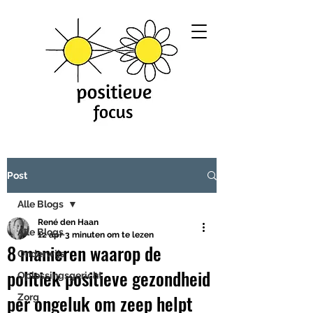
Post
Alle Blogs
René den Haan
Alle Blogs
12 apr
3 minuten om te lezen
8 manieren waarop de
Onderwijs
politiek positieve gezondheid
Oplossingsgericht
per ongeluk om zeep helpt
Zorg