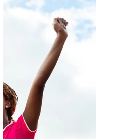
Is gezondheid meer dan de som der
delen?
Positieve Gezondheidszorg in een
notendop