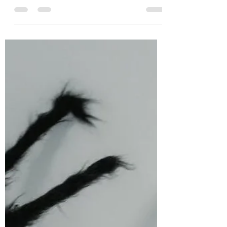
bijzondere hobby hebben ontwikkeld.
We bouwen een ingewikkeld systeem,
laten duizenden professionals keihard
werken, stoppen er honderden
miljoenen euro's in en kijken vervolgens
verbaasd op als de resultaten niet
overeenkomen met de PowerPoint-
presentatie waarmee het ooit begon.
Neem de POH-GGZ. Volgens nieuw
onderzoek draagt de
praktijkondersteuner geestelijke
gezondheidszorg niet bij aan de doelen
waarvoor deze ooit werd bedacht. De
wac