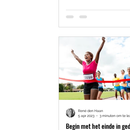
René den Haan
5 apr 2023
3 minuten om te l
Begin met het einde in ge