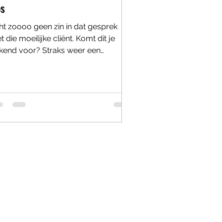
ps
ht zoooo geen zin in dat gesprek
 die moeilijke cliënt. Komt dit je
kend voor? Straks weer een
praak met die lastige klant, die...