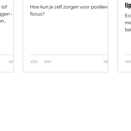
ti
 (of
Hoe kun je zelf zorgen voor positieve
ggen -
focus?
Ec
en
met
nt met...
be
afs