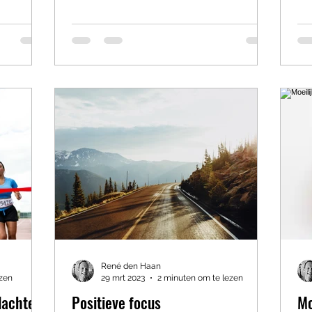
René den Haan
ezen
29 mrt 2023
2 minuten om te lezen
dachten
Positieve focus
Mo