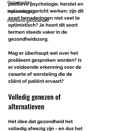
Organisaties
positieve psychologie, herstel en 
oplossingsgericht werken: zijn dit 
Maatschappij
soort benaderingen niet veel te 
Positieve gezondheid
optimistisch? Je hoort dit soort 
termen steeds vaker in de 
gezondheidszorg. 
Mag er überhaupt wel over het 
probleem gesproken worden? Is 
er voldoende erkenning voor de 
zwaarte of worsteling die de 
cliënt of patiënt ervaart?
Volledig genezen of 
alternatieven
Het idee dat gezondheid het 
volledig afwezig zijn - en dus het 