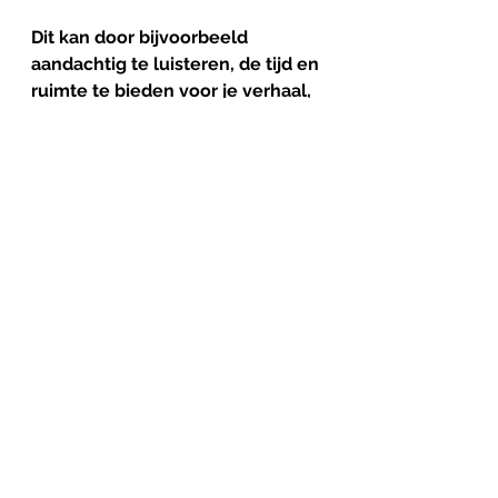
Dit kan door bijvoorbeeld 
aandachtig te luisteren, de tijd en 
ruimte te bieden voor je verhaal, 
dezelfde taal te spreken en 
samen met jou en je dierbaren 
besluiten te nemen. 
Het is belangrijk dat een 
professional echt is in het 
contact en empathie toont. 
Het helpt om hoopvol te zijn. Dit 
gebeurt door samen te 
onderzoeken wat het beste 
werkt om met de aandoening om 
te gaan en welbevinden te 
ervaren. Aanmoediging om weer 
uit de put te klimmen door het 