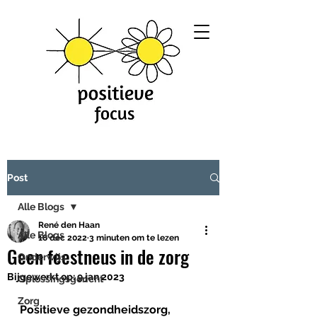
Post
Alle Blogs
René den Haan
Alle Blogs
18 dec 2022
3 minuten om te lezen
Geen feestneus in de zorg
Onderwijs
Bijgewerkt op:
9 jan 2023
Oplossingsgericht
Zorg
Positieve gezondheidszorg, 