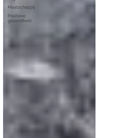
Maatschappij
Positieve
gezondheid