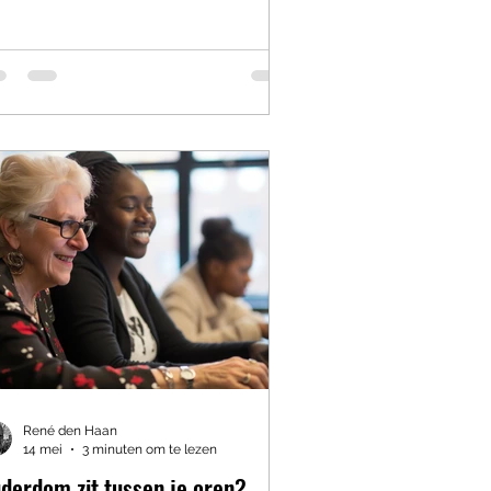
oien miljoenen TikTokkers hun
otionele vuilniszakken online leeg
sof ze meedoen aan de
ychologische versie van Heel
lland Bakt. Begrijp me niet verkeerd:
auma bestaat. Echt. En het kan
rwoestend zijn. Maar misschien
bruiken we het woord inmiddels zó
k, dat het bijna hetzelfde lot
dergaat al
René den Haan
14 mei
3 minuten om te lezen
derdom zit tussen je oren?