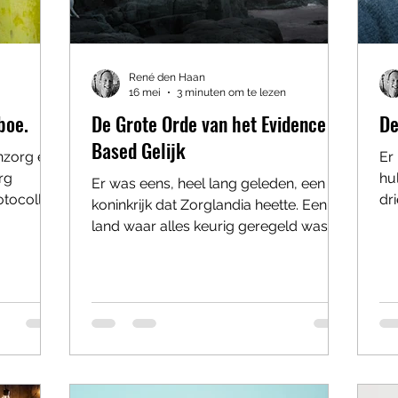
René den Haan
16 mei
3 minuten om te lezen
boe.
De Grote Orde van het Evidence
De
Based Gelijk
nzorg en
Er 
rg
hu
Er was eens, heel lang geleden, een
tocollen.
dri
koninkrijk dat Zorglandia heette. Een
s.
fo
land waar alles keurig geregeld was. Té
ties van
ko
keurig. Iedere klacht had een protocol.
of we
be
Iedere traan een richtlijn. Iedere zucht
on
een classificatiecode van twaalf cijfers.
terk.
me
In de hoofdstad stonden enorme
er.” “Dat
boo
kastelen vol wijzen in witte jassen die
aar hebben
ie
riepen: “ALLEEN WAT MEETBAAR IS, IS
 iedereen
en
WAAR!” En dus werden therapeuten
ft
zo
afgerekend op grafieken, vinkjes en