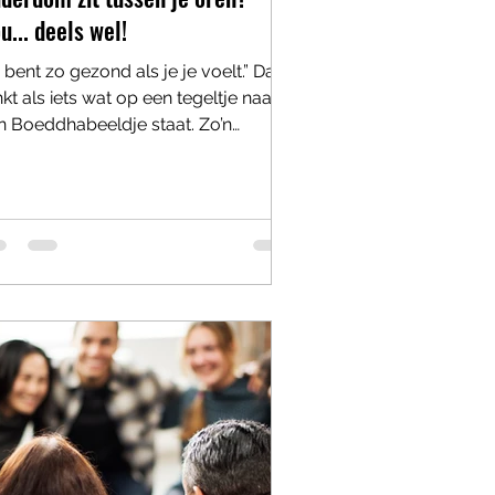
u... deels wel!
 bent zo gezond als je je voelt.” Dat
nkt als iets wat op een tegeltje naast
n Boeddhabeeldje staat. Zo’n
tspraak waarvan je denkt: ja hoor,
rtel dat maar eens tegen iemand met
trose, een kunstheup en een
hoorapparaat dat piept alsof er een
achtwagen achteruitrijdt. En toch zit
 iets ongemakkelijk waars in. Want
e wij naar ouder worden kijken, blijkt
rrassend veel invloed te hebben op
e we daadwerkelijk ouder worden.
et alleen mentaal, maar zelfs l