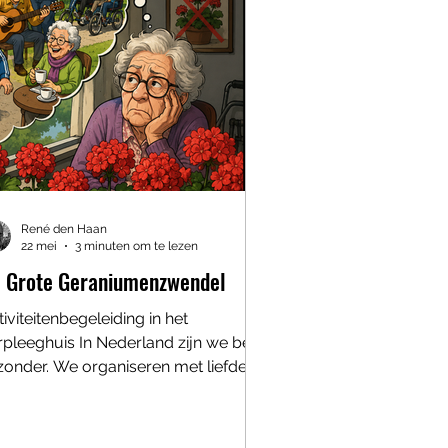
René den Haan
22 mei
3 minuten om te lezen
 Grote Geraniumenzwendel
iviteitenbegeleiding in het
rpleeghuis In Nederland zijn we best
jzonder. We organiseren met liefde
gbesteding voor ouderen die nog
uis wonen. Er zijn buurtcentra,
weeggroepen, creatieve middagen,