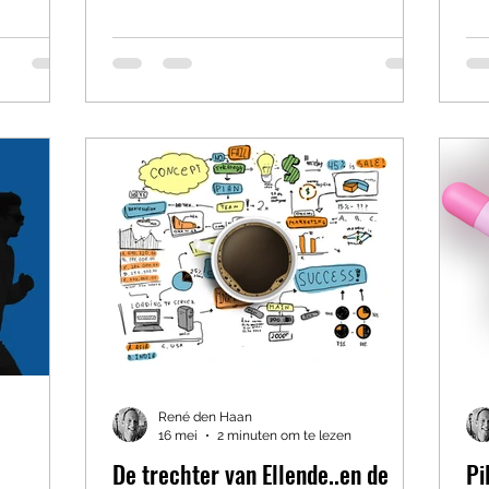
 door het
vaktherapieën, vaste behandelaren,
wa
erigens.
plekken waar mensen konden landen
du
eindelijk
als het misging. Muziektherapie,
ge
, ik
creatieve therapie, psychomotorische
me
mst van
therapie – geen “leuke extraatjes”, maar
ka
tieve
manieren om weer een beetje
het
de
verbinding te voelen met jezelf en met
Bl
anderen. Niet all
Bl
René den Haan
16 mei
2 minuten om te lezen
De trechter van Ellende..en de
Pi