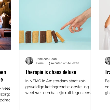
ven van
gr
productiecijfers. Niet op opluchting.
ho
Niet op hoop. Niet op een cli
René den Haan
16 mei
3 minuten om te lezen
een
Therapie is chaos deluxe
Tr
je
In NEMO in Amsterdam staat zo’n
Ee
geweldige kettingreactie-opstelling. Je
co
 veel lijkt
weet wel: een balletje rolt tegen een
gh
szorg: De
plankje, dat tikt een dominosteentje
ze
pdracht
om, dat laat een autootje rijden, dat
Je
nsen