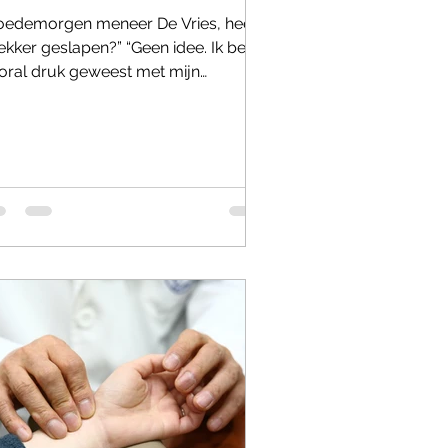
oedemorgen meneer De Vries, heeft
lekker geslapen?” “Geen idee. Ik ben
oral druk geweest met mijn
dicatieplanning.” 06:30 – pil tegen de
ge bloeddruk. 07:00 – iets eten vóór
 diabetesmedicatie. 08:15 – inhalator.
:00 – pil voor de botten, maar niet
men met calcium. 10:30 – wéér iets
gen de bloeddruk. 12:00 – eten. Maar
t te zout. Niet te vet. Niet te zoet. Niet
gezellig. 14:00 – controle of de
htendmedicatie geen bijwerkingen
roorzaakt die weer nie