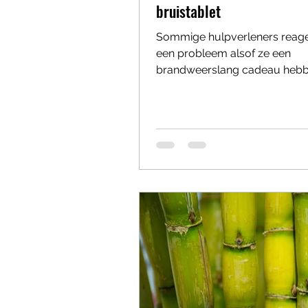
bruistablet
Sommige hulpverleners reag
een probleem alsof ze een
brandweerslang cadeau heb
gekregen voor hun verjaarda
zegt: “Het gaat niet zo goed.” 
het weet hangt de ander half u
raam met een reddingsboei, 
stappenplan, drie adviezen, e
ademhalingsoefening en een
doorverwijzing naar een mind
alpacaweekend in Drenthe. W
de wondere wereld van de fixr
Hoe slechter het met iemand 
harder -wij' gaan werken. Also
cliënt e