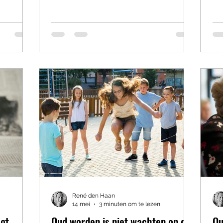
trekt een touwtje los en uiteindelijk
go
meter
vliegt ergens een vlaggetje omhoog
em
alsof Nederland het WK heeft
al
bben ze
gewonnen. Kinderen kijken er
ps
st
ademloos naar. Volwassenen trouwens
Ho
inkt
ook. Want diep vanbinnen hopen we
tr
en eraan
allemaal hetzelfde: dat het leven ook
ve
lwassenen
zo werkt. Dat als je maar op het juiste
ge
eemt de
knopje drukt, de
vaa
tegie?”
on
René den Haan
14 mei
3 minuten om te lezen
egt
Oud worden is niet wachten op de
Ou