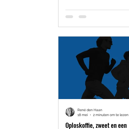
Er waait een nieuw soort wind
verpleeghuis. Niet letterlijk ov
Dat zou betekenen dat iemand 
een raam heeft opengezet. Nee
bedoel figuurlijk. Sinds de ko
iets wat men hier noemt: “posi
gezondheidszorg” gedragen 
verzorgers zich opva
René den Haan
18 mei
2 minuten om te lezen
Oploskoffie, zweet en een