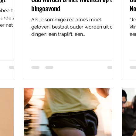
bingoavond
No
beert te
uurde zes
Als je sommige reclames moet
“Je
r net zo
geloven, bestaat ouder worden uit drie
kli
 knipper
dingen: een traplift, een
ee
het alweer
gehoorapparaat en een kortingskaart
ui
 in de
voor steunkousen. Alsof mensen
ve
vreemds
boven de zeventig collectief in beige
ar
Douwe
kleding achter de geraniums
ge
tig met
verdwijnen om daar langzaam op te
vr
 Hoe
lossen in een mengsel van bouillon,
er
der de
kruiswoordpuzzels en
ho
oorheen
ochtendgymnastiek op NPO 1. Maar
ve
om
ouder worden is geen medisch defect.
ho
Het is een levensfase. En eerlijk gezegd
Ni
een behoorlijk ingewikkelde. Want
jongeren leven v