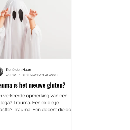
ote controledroom In de zorg
uden we van meten. Sterker nog: s
René den Haan
15 mei
3 minuten om te lezen
auma is het nieuwe gluten?
n verkeerde opmerking van een
llega? Trauma. Een ex die je
ostte? Trauma. Een docent die ooit
i dat je “meer in je mars had”?
ugdtrauma. En onder #traumadump