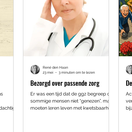
René den Haan
23 mei
3 minuten om te lezen
Bezorgd over passende zorg
De
ns
Er was een tijd dat de ggz begreep dat
Act
sommige mensen niet “genezen”, maar
ve
dachtig
moeten leren leven met kwetsbaarheid.
bi
 gedrag in
Dat klinkt misschien somber, maar
da
topen.
eigenlijk was het verrassend menselijk.
th
ndering
Er waren langdurige groepen,
be