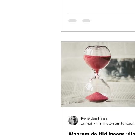
twintig spaghettistokjes, een 
tape, een stuk touw en één
marshmallow. Vervolgens he
achttien minuten om de hoog
mogelijke toren te bouwen. Kl
eenvoudig. Totdat volwassen
beginnen. Want wat doen vo
meestal? Overleggen. “Wie n
leiding?” “Wat is de beste stra
“Moeten we eerst een s
René den Haan
14 mei
3 minuten om te lezen
Waarom de tijd ineens vli