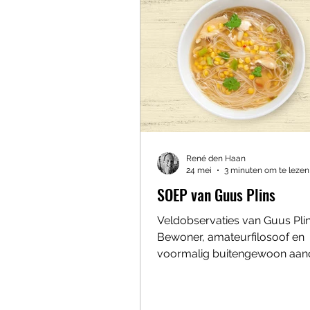
René den Haan
24 mei
3 minuten om te lezen
SOEP van Guus Plins
Veldobservaties van Guus Pli
Bewoner, amateurfilosoof en
voormalig buitengewoon aan
mens. Specialisatie: menselijk
semi-gecontroleerde zorgbio
Observatie 1 — De Grote Vera