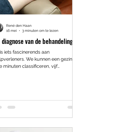
René den Haan
16 mei
3 minuten om te lezen
 diagnose van de behandeling
is iets fascinerends aan
lpverleners. We kunnen een gezin in
e minuten classificeren, vijf
rmulieren invullen vóór de koffie
ud is. Maar dan begint de
handeling. En daar gebeurt iets
gemakkelijks. Therapie is alsof je
t een groep mensen in een gammel
tje zit, midden op zee, terwijl
dereen een andere kaart vasthoudt
 iemand roept: “Volgens het protocol
uden we nu land moeten zien!” De