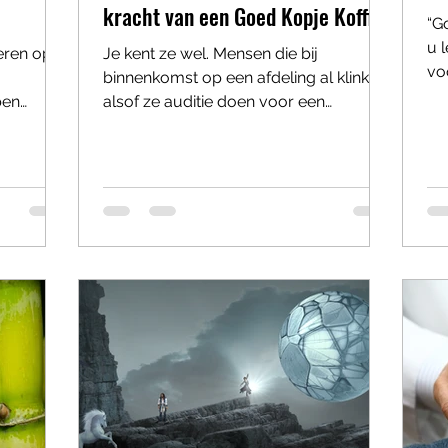
kracht van een Goed Kopje Koffie
“G
u 
eren op
Je kent ze wel. Mensen die bij
vo
binnenkomst op een afdeling al klinken
me
ben
alsof ze auditie doen voor een
ho
g. Iemand
Scandinavische misdaadserie. “Alles
de
En voor je
gaat mis.” “Het systeem werkt niet.” “De
09
it het
koffie is lauw.” “En trouwens… de printer
sa
een
doet raar.” Tien minuten later voelt de
te
en
hele ruimte alsof er collectief
nie
belastingaangifte moet worden
te 
ful
gedaan. Dat is geen aanstellerij. Dat is
oc
elkom in
psychologie. Volgens psycholoog
ve
eflex.
Barbara Fredrickson hebben negatieve
gaat, hoe
emoties namelijk een soort tunnelvisie-
f de
effect. A