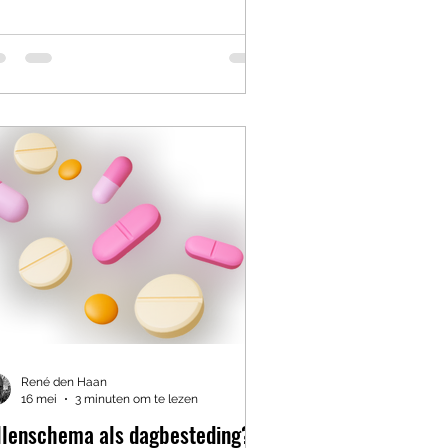
ndelclubs, muziekactiviteiten,
ofietsen, kookgroepen,
heugentrainingen en koffietafels met
er sociale dynamiek dan menig
ntoorvergadering. Want we weten
 inmiddels allemaal:“Use it or lose it.”
ijven bewegen. Blijven ontmoeten.
ijven doen. Blijven voele
René den Haan
16 mei
3 minuten om te lezen
llenschema als dagbesteding?