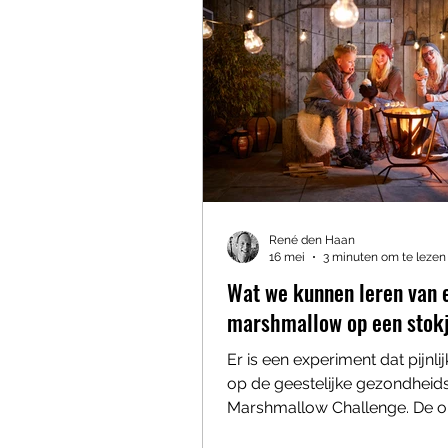
gewerkt weet één ding: het le
mensen bo
René den Haan
16 mei
3 minuten om te lezen
Wat we kunnen leren van 
marshmallow op een stok
Er is een experiment dat pijnlijk
op de geestelijke gezondheid
Marshmallow Challenge. De o
is simpel: geef een groep me