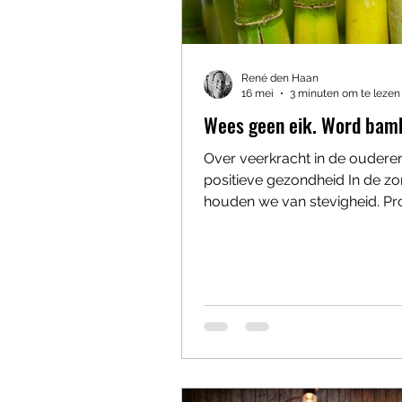
René den Haan
16 mei
3 minuten om te lezen
Wees geen eik. Word bam
Over veerkracht in de oudere
positieve gezondheid In de zo
houden we van stevigheid. Pro
Richtlijnen. Zorgpaden. Format
Registraties. Dubbele registra
registraties. Soms lijkt het als
medewerkers opleiden tot
eikenbomen. De eik is groot. S
Onwrikbaar. “Zo doen wij dat hi
staat niet in het protocol.” “D
we geen indicatie voor.” Maar
die ooit in de ouderenzorg hee