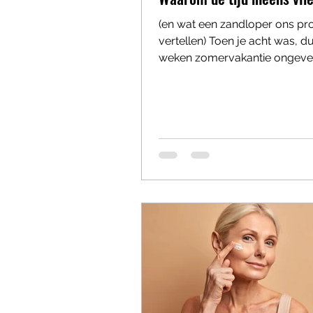
(en wat een zandloper ons pro
vertellen) Toen je acht was, d
weken zomervakantie ongevee
lang als de Middeleeuwen. Nu
je één keer met je ogen en is 
kerst, terwijl de paaseitjes nog
kast liggen. De tijd doet iets 
als je ouder wordt. Filosoof 
Draaisma beschreef dat prach
het beeld van een zandloper.
ouder de zandloper, hoe glad
korrels, hoe sneller alles erd
glijdt. En zo voelt het leven s