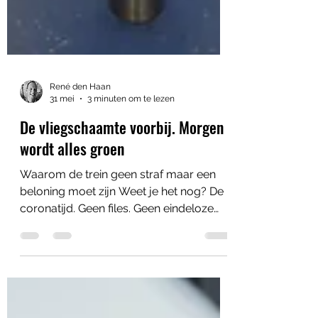
René den Haan
31 mei
3 minuten om te lezen
De vliegschaamte voorbij. Morgen
wordt alles groen
Waarom de trein geen straf maar een
beloning moet zijn Weet je het nog? De
coronatijd. Geen files. Geen eindeloze
stroom leasebakken op de A4. Geen
vliegtuigstrepen die als witte snelwegen