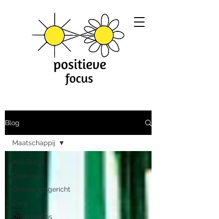
Blog
Maatschappij
Alle Blogs
Onderwijs
Oplossingsgericht
Zorg
Organisaties