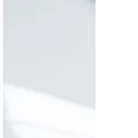
door de lucht liepen. De stilte was bijna
ongemakkelijk. Vogels leken ineens
luidruchtiger dan politici. Even leek het
alsof we collectief ontdekten dat de
wereld ook zonder permanente
verplaatsingsdrift bleef draaien. Toen
kwam de term: vliegschaamte. Een
vluchtig maar collectief besef ove