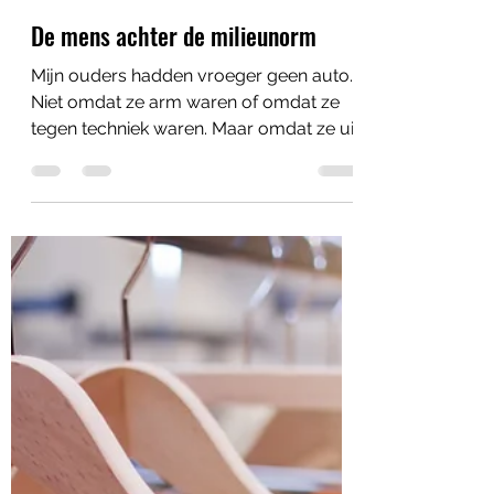
René den Haan
31 mei
4 minuten om te lezen
De mens achter de milieunorm
Mijn ouders hadden vroeger geen auto.
Niet omdat ze arm waren of omdat ze
tegen techniek waren. Maar omdat ze uit
een generatie kwamen die nog wist dat
je benen gratis waren en een fiets
nauwelijks onderhoud nodig had.
Hardwerkende mensen, links
georiënteerd, milieubewust - voordat
dat een marketingterm werd. Pas toen
de mobiliteit echt afnam, kwam er
tenslotte een klein autootje. Geen SUV