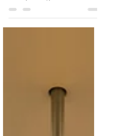
vriendelijk. Bijna uitnodigend. Alsof
iemand je een kopje thee aanbiedt terwijl
je huis onder water loopt. Want ja, er is
een oliecrisis. Ja, brandstof is duur. Ja,
we moeten zorgvuldig omgaan met het
milieu. Daar zijn de meeste
Nederlanders het waarschijnlijk best
over eens. Maar dan komt de vraag die
niemand in Den Haag lijkt te willen
beantwoorden: Waarom betalen
Nederlanders nog steeds de hoofdprijs
aan accijnzen en btw op brandstof,