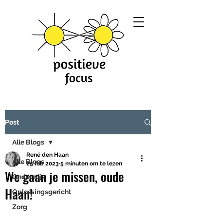
Post
Alle Blogs
René den Haan
Alle Blogs
25 feb 2023
5 minuten om te lezen
We gaan je missen, oude
Onderwijs
Haan!
Oplossingsgericht
Zorg