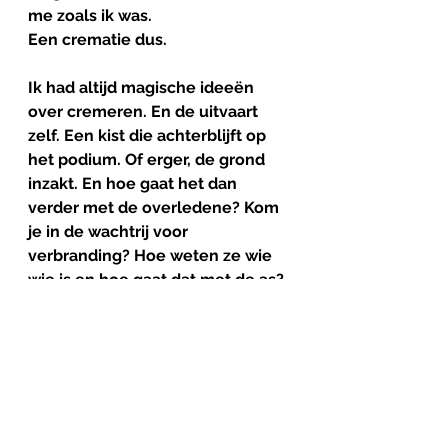
me zoals ik was. 
Een crematie dus. 
Ik had altijd magische ideeën 
over cremeren. En de uitvaart 
zelf. Een kist die achterblijft op 
het podium. Of erger, de grond 
inzakt. En hoe gaat het dan 
verder met de overledene? Kom 
je in de wachtrij voor 
verbranding? Hoe weten ze wie 
wie is en hoe gaat dat met de as?
Oven
Toen we werden uitgenodigd om 
mee te gaan naar de oven-invoer 
bleek dat een waardevol besluit. 