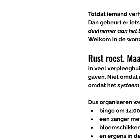
Totdat iemand verhu
Dan gebeurt er iet
deelnemer aan het 
Welkom in de wonde
Rust roest. Maa
In veel verpleeghu
gaven. Niet omdat 
omdat het 
systeem
Dus organiseren we 
bingo om 14:00
een zanger me
bloemschikken
en ergens in d