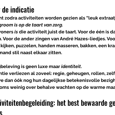
 de indicatie
 zodra activiteiten worden gezien als “leuk extraat
groom is op de taart van zorg.
woners 
is
 die activiteit juist de taart. Voor de één is 
n. Voor de ander zingen van André Hazes-liedjes. Vo
 kijken, puzzelen, handen masseren, bakken, een kran
mand stil naast elkaar zitten.
beleving is geen luxe maar 
identiteit
.
e verliezen al zoveel: regie, geheugen, rollen, zelf
s we dan óók nog hun dagelijkse betekenisvolle bezig
r soms weinig over behalve wachten op de warme maal
iviteitenbegeleiding: het best bewaarde g
s