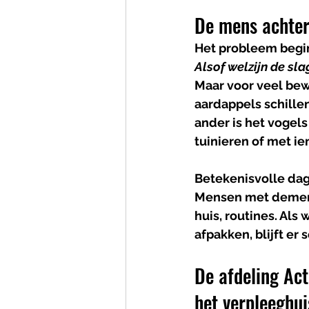
De mens achter
Het probleem begint
Alsof welzijn de sla
Maar voor veel be
aardappels schille
ander is het vogels
tuinieren of met ie
Betekenisvolle dag
Mensen met dementi
huis, routines. Al
afpakken, blijft e
De afdeling Act
het verpleeghui