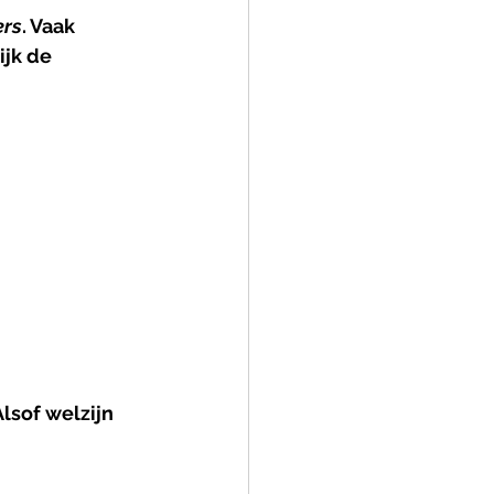
ers
. Vaak 
jk de 
lsof welzijn 