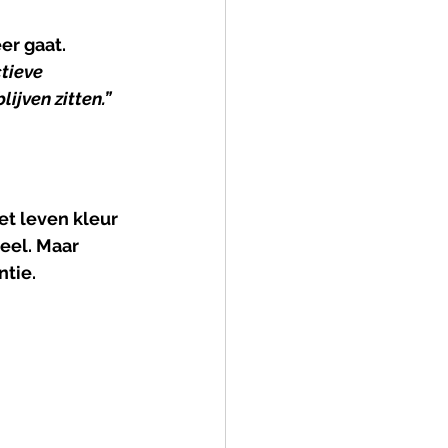
er gaat.
tieve 
ijven zitten.”
t leven kleur 
eel. Maar 
ntie.