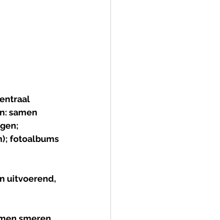
entraal 
n: samen 
gen; 
); fotoalbums 
n uitvoerend, 
mmen smeren, 