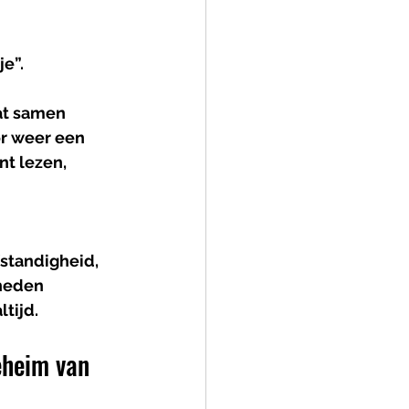
je”.
dat samen 
or weer een 
t lezen, 
standigheid, 
heden 
tijd.
eheim van 