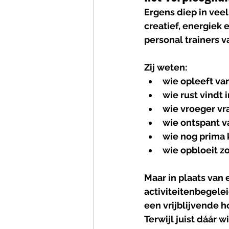
Ergens diep in veel
creatief, energiek
personal trainers v
Zij weten:
wie opleeft va
wie rust vindt 
wie vroeger v
wie ontspant v
wie nog prima 
wie opbloeit z
Maar in plaats van 
activiteitenbegelei
een vrijblijvende h
Terwijl juist dáár w