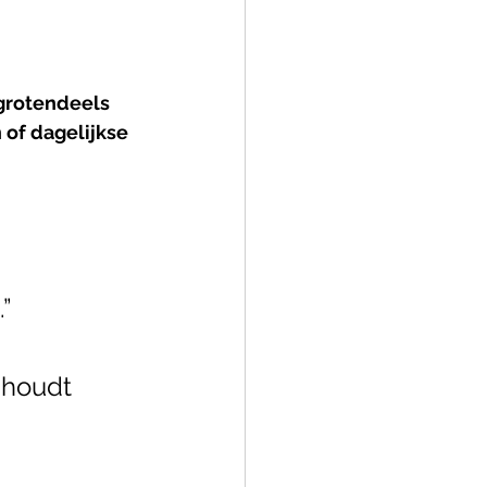
grotendeels 
 of dagelijkse 
”
 houdt 