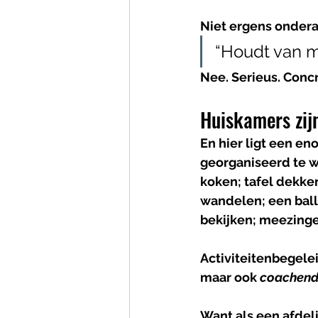
Niet ergens onderaa
“Houdt van mu
Nee. Serieus. Concr
Huiskamers zij
En hier ligt een en
georganiseerd te w
koken; tafel dekken
wandelen; een bal
bekijken; meezinge
Activiteitenbegelei
maar ook 
coachend
Want als een afdel