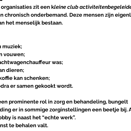
 organisaties zit een k
leine club activiteitenbegeleid
 en chronisch onderbemand. Deze mensen zijn eigenli
an het menselijk bestaan.
n muziek;
in vouwen;
rachtwagenchauffeur was;
an dieren;
koffie kan schenken;
odra er samen gekookt wordt.
een prominente rol in zorg en behandeling, bungelt 
ding er in sommige zorginstellingen een beetje bij. A
obby is naast het “echte werk”. 
inst te behalen valt.