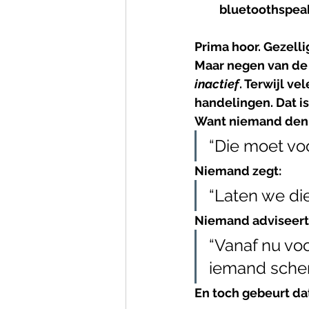
bluetoothspeak
Prima hoor. Gezellig
Maar negen van de 
inactief
. Terwijl v
handelingen. Dat is
Want niemand denkt
“Die moet voo
Niemand zegt:
“Laten we die
Niemand adviseert
“Vanaf nu voo
iemand scher
En toch gebeurt dat