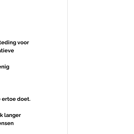
teding voor 
tieve 
nig 
 ertoe doet.
k langer 
ensen 