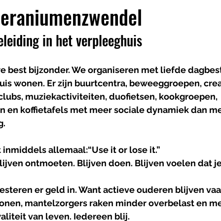
Geraniumenzwendel
eleiding in het verpleeghuis
we best bijzonder. We organiseren met liefde dagbes
uis wonen. Er zijn buurtcentra, beweeggroepen, crea
ubs, muziekactiviteiten, duofietsen, kookgroepen, 
 en koffietafels met meer sociale dynamiek dan me
g.
 inmiddels allemaal:
“Use it or lose it.”
ijven ontmoeten. Blijven doen. Blijven voelen dat je
esteren er geld in. Want actieve ouderen blijven vaa
wonen, mantelzorgers raken minder overbelast en m
iteit van leven. Iedereen blij.