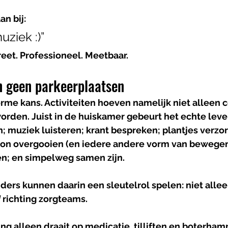
n bij:
ziek :)”
eet. Professioneel. Meetbaar.
n geen parkeerplaatsen
orme kans. Activiteiten hoeven namelijk niet alleen c
orden. Juist in de huiskamer gebeurt het echte leve
; muziek luisteren; krant bespreken; plantjes verzor
lon overgooien (en iedere andere vorm van bewegen
n; en simpelweg samen zijn.
ders kunnen daarin een sleutelrol spelen: niet allee
 
richting zorgteams.
ing alleen draait op medicatie, tilliften en boterha