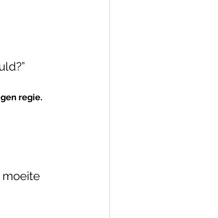
uld?”
igen regie.
 moeite 