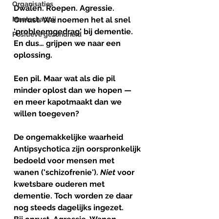
Organisaties
Dwalen. Roepen. Agressie. 
Maatschappij
Onrust. We noemen het al snel 
'probleemgedrag' bij dementie.
Positieve gezondheid
En dus… grijpen we naar een 
oplossing.
Een pil. Maar wat als die pil 
minder oplost dan we hopen — 
en meer kapotmaakt dan we 
willen toegeven?
De
ongemakkelijke
waarheid
Antipsychotica zijn oorspronkelijk 
bedoeld voor mensen met 
wanen ('schizofrenie'). 
Niet
 voor 
kwetsbare ouderen met 
dementie. Toch worden ze daar 
nog steeds dagelijks ingezet.