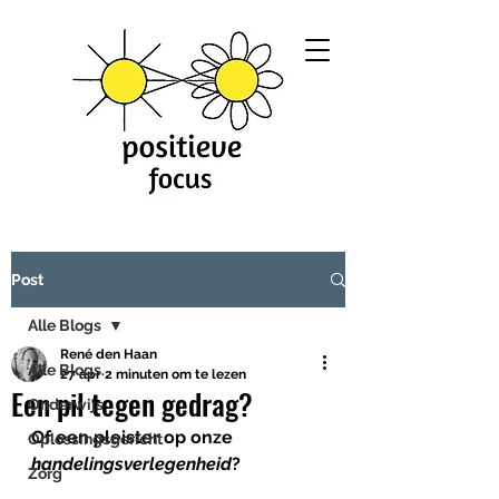
Post
Alle Blogs
René den Haan
Alle Blogs
27 apr
2 minuten om te lezen
Een pil tegen gedrag?
Onderwijs
Of een pleister op onze 
Oplossingsgericht
handelingsverlegenheid
?
Zorg