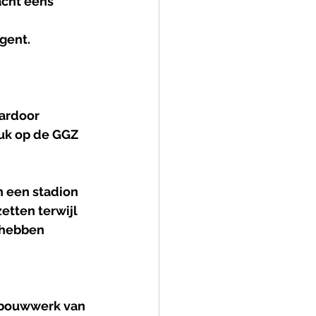
cht eens 
gent.
ardoor 
uk op de GGZ 
n een stadion 
etten terwijl 
 hebben 
 bouwwerk van 