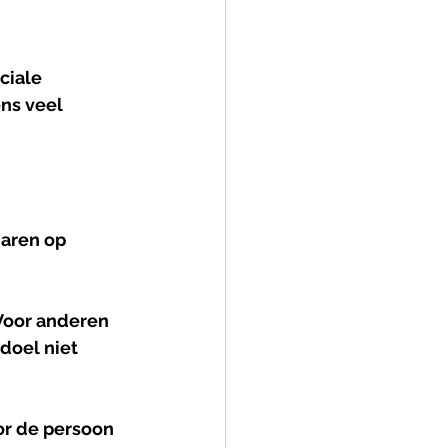
ciale 
ns veel 
aren op 
 Voor anderen 
doel niet 
or de persoon 