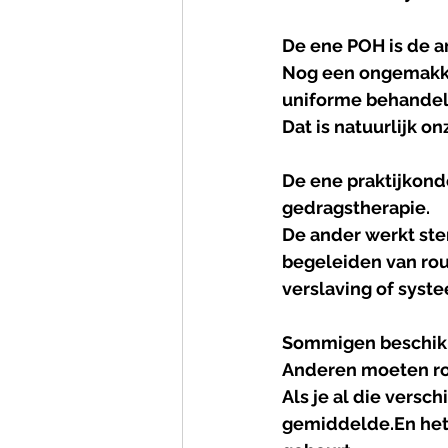
De ene POH is de a
Nog een ongemakke
uniforme behandeli
Dat is natuurlijk on
De ene praktijkond
gedragstherapie.
De ander werkt ster
begeleiden van rou
verslaving of syst
Sommigen beschikk
Anderen moeten ro
Als je al die versch
gemiddelde.En het 