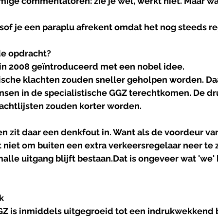
ige commentatoren: zie je wel, werkt niet. Maar wa
lsof je een paraplu afrekent omdat het nog steeds re
de opdracht?
n 2008 geïntroduceerd met een nobel idee.
sche klachten zouden sneller geholpen worden. Da
sen in de specialistische GGZ terechtkomen. De dr
chtlijsten zouden korter worden.
een zit daar een denkfout in. Want als de voordeur va
t niet om buiten een extra verkeersregelaar neer te z
lle uitgang blijft bestaan.Dat is ongeveer wat 'we'
k
Z is inmiddels uitgegroeid tot een indrukwekkend