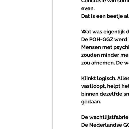
Conclusie van somm
even.
Dat is een beetje a
Wat was eigenlijk 
De POH-GGZ werd i
Mensen met psychi
zouden minder men
zou afnemen. De wa
Klinkt logisch. All
vastloopt, helpt he
binnen dezelfde sma
gedaan.
De wachtlijstfabrie
De Nederlandse GG