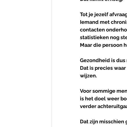
Tot je jezelf afvra
Iemand met chronis
contacten onderhou
statistieken nog s
Maar die persoon he
Gezondheid is dus n
Dat is precies waa
wijzen.
Voor sommige mensen
is het doel weer b
verder achteruitga
Dat zijn misschien