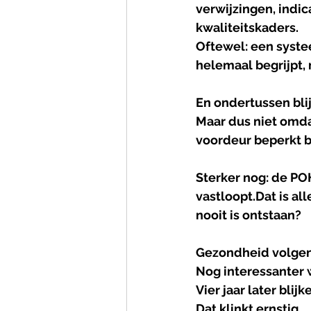
verwijzingen, indic
kwaliteitskaders.
Oftewel: een syste
helemaal begrijpt, 
En ondertussen bli
Maar dus niet omda
voordeur beperkt bl
Sterker nog: de PO
vastloopt.Dat is al
nooit is ontstaan?
Gezondheid volgen
Nog interessanter 
Vier jaar later bli
Dat klinkt ernstig.