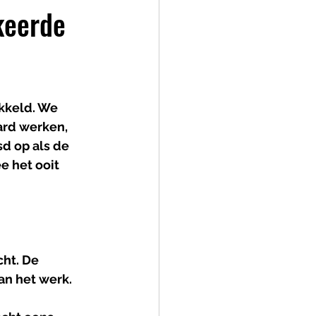
keerde
kkeld. We 
rd werken, 
d op als de 
 het ooit 
ht. De 
an het werk. 