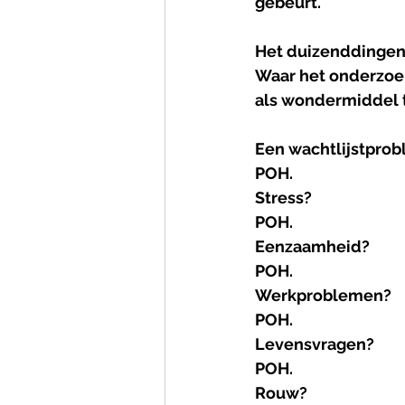
gebeurt.
Het duizenddingen
Waar het onderzoek
als wondermiddel 
Een wachtlijstpro
POH.
Stress?
POH.
Eenzaamheid?
POH.
Werkproblemen?
POH.
Levensvragen?
POH.
Rouw?