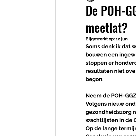
De POH-GG
meetlat?
Bijgewerkt op:
12 jun
Soms denk ik dat w
bouwen een ingewik
stoppen er honderd
resultaten niet o
begon.
Neem de POH-GGZ
Volgens nieuw onde
gezondheidszorg ni
wachtlijsten in de 
Op de lange termi