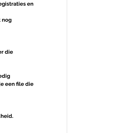
gistraties en 
 nog 
r die 
edig 
 een file die 
heid.