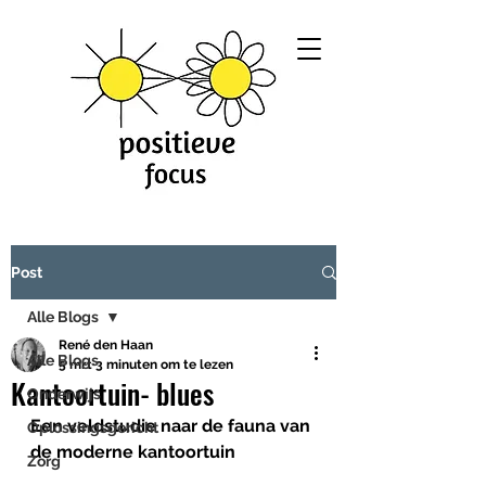
Post
Alle Blogs
René den Haan
Alle Blogs
5 mrt
3 minuten om te lezen
Kantoortuin- blues
Onderwijs
Een veldstudie naar de fauna van 
Oplossingsgericht
de moderne kantoortuin
Zorg