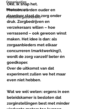
Organisaties
Oké, ik snap het.
Maatschappij
Mensen worden ouder en 
daardoor staat de zorg onder 
Positieve gezondheid
druk. Zorgbedrijven en 
verzekeraars willen – hoe 
verrassend – ook gewoon winst 
maken. Het idee is dan: als 
zorgaanbieders met elkaar 
concurreren (marktwerking!), 
wordt de zorg vanzelf beter én 
goedkoper.
Over de uitkomst van dat 
experiment zullen we het maar 
even niet hebben.
Wat we wél weten: ergens in een 
beleidskamer is besloten dat 
zorginstellingen best met minder 