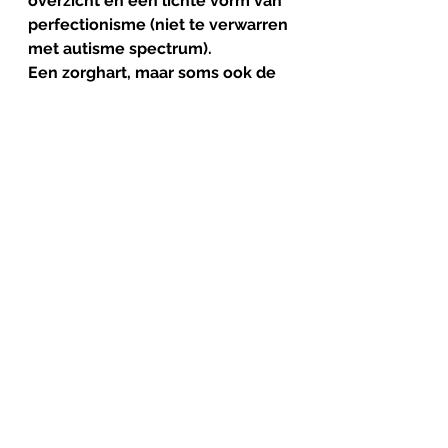
overzicht en een lichte vorm van 
perfectionisme (niet te verwarren 
met autisme spectrum). 
Een zorghart, maar soms ook de 
neiging om minder goed voor 
onszelf te zorgen en grenzen aan 
te geven. Conformeren dan maar.
En ik? 
Ik ben gewoon…
De kat in de kantoortuin 🐈
Felis solitarius bureauticus
Als het gaat om computerwerk, 
ben ik namelijk liever een kat.
Solitair.
Eigenwijs.
En met een sterke voorkeur voor 
een eigen plek. 
Waar niemand aan mijn stoel zit.