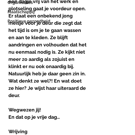
een dagje vrij van het werk en 
Organisaties
plotseling gaat je voordeur open. 
Maatschappij
Er staat een onbekend jong 
Positieve gezondheid
meisje voor je deur die zegt dat 
het tijd is om je te gaan wassen 
en aan te kleden. Ze blijft 
aandringen en volhouden dat het 
nu eenmaal nodig is. Ze kijkt niet 
meer zo aardig als zojuist en 
klinkt er nu ook onaardig bij. 
Natuurlijk heb je daar geen zin in. 
Wat denkt ze wel?! En wat doet 
ze hier? Je wijst haar uiteraard de 
deur. 
Wegwezen jij! 
En dat op je vrije dag…
Wrijving