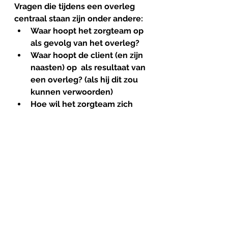
Vragen die tijdens een overleg 
centraal staan zijn onder andere: 
Waar hoopt het zorgteam op 
als gevolg van het overleg?
Waar hoopt de client (en zijn 
naasten) op  als resultaat van 
een overleg? (als hij dit zou 
kunnen verwoorden)
Hoe wil het zorgteam zich 
anders gedragen ten 
opzichte van de bewoner? 
Wat werkt er al en hoe kan 
daar meer van worden 
gedaan?
Wat zijn signalen van 
verbetering en vooruitgang? 