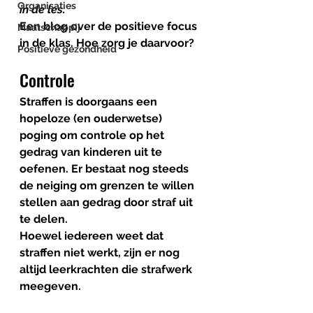
Organisaties
in de les. 
Een blog over de positieve focus 
Maatschappij
in de klas. Hoe zorg je daarvoor?
Positieve gezondheid
Controle
Straffen is doorgaans een 
hopeloze (en ouderwetse) 
poging om controle op het 
gedrag van kinderen uit te 
oefenen. Er bestaat nog steeds 
de neiging om grenzen te willen 
stellen aan gedrag door straf uit 
te delen. 
Hoewel iedereen weet dat 
straffen niet werkt, zijn er nog 
altijd leerkrachten die strafwerk 
meegeven. 