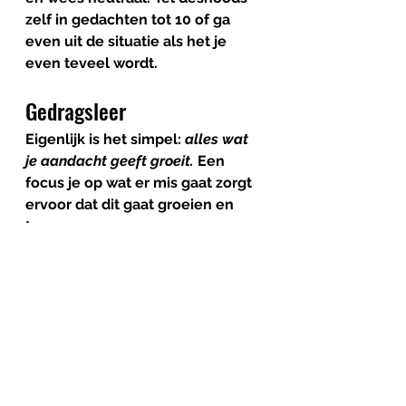
zelf in gedachten tot 10 of ga 
even uit de situatie als het je 
even teveel wordt. 
Gedragsleer
Eigenlijk is het simpel: 
alles wat 
je aandacht geeft groeit.
 Een 
focus je op wat er mis gaat zorgt 
ervoor dat dit gaat groeien en 
toenemen. 
Focus je op succes, positieve 
uitzonderingen en sterke kanten, 
dan neemt dat toe. Geef je de 
bloemen water, of het onkruid? 
Tip 6 geef ondersteuning 
In plaats van straf opleggen kun 
je beter ondersteuning geven. 