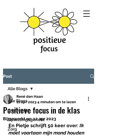
Post
Alle Blogs
René den Haan
Alle Blogs
11 apr 2023
4 minuten om te lezen
Positieve focus in de klas
Onderwijs
Bijgewerkt op:
12 apr 2023
Oplossingsgericht
En Pietje schrijft 50 keer over: 
Ik 
Zorg
moet voortaan mijn mond houden 