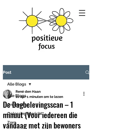
Post
Alle Blogs
René den Haan
Alle Blogs
10 apr
1 minuten om te lezen
De Dagbelevingsscan – 1
Onderwijs
minuut (Voor iedereen die
Oplossingsgericht
vandaag met zijn bewoners
Zorg