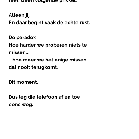
reel. Geen volgende prikkel.
Alleen jij.
En daar begint vaak de echte rust.
De paradox
Hoe harder we proberen niets te 
missen...
...hoe meer we het enige missen 
dat nooit terugkomt.
Dit moment.
Dus leg die telefoon af en toe 
eens weg.
Want het leven speelt zich 
opvallend vaak af op de plekken 
waar geen wifi is. 