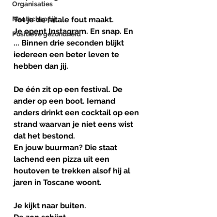
Organisaties
Maatschappij
Tot je de fatale fout maakt.
Je opent Instagram. En snap. En 
Positieve gezondheid
... Binnen drie seconden blijkt 
iedereen een beter leven te 
hebben dan jij.
De één zit op een festival. De 
ander op een boot. Iemand 
anders drinkt een cocktail op een 
strand waarvan je niet eens wist 
dat het bestond. 
En jouw buurman? Die staat 
lachend een pizza uit een 
houtoven te trekken alsof hij al 
jaren in Toscane woont.
Je kijkt naar buiten.