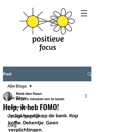
Post
Alle Blogs
René den Haan
Alle Blogs
28 jun
2 minuten om te lezen
Help, ik heb FOMO!
Onderwijs
Je ligt heerlijk op de bank. Kop 
Oplossingsgericht
koffie. Dekentje. Geen 
Zorg
verplichtingen.