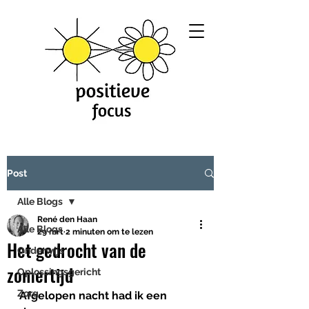
Post
Alle Blogs
René den Haan
Alle Blogs
29 mrt
2 minuten om te lezen
Het gedrocht van de
Onderwijs
zomertijd
Oplossingsgericht
Zorg
Afgelopen nacht had ik een 