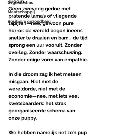
droom. 
Organisaties
Geen zweverig gedoe met 
Maatschappij
pratende lama’s of vliegende 
Positieve gezondheid
tapijten—nee, gewoon pure 
horror: de wereld begon ineens 
sneller te draaien en bam… de tijd 
sprong een uur vooruit. Zonder 
overleg. Zonder waarschuwing. 
Zonder enige vorm van empathie.
In die droom zag ik het meteen 
misgaan. Niet met de 
wereldorde, niet met de 
economie—nee, met iets veel 
kwetsbaarders: het strak 
georganiseerde schema van 
onze puppy.
We hebben namelijk net zo’n pup 