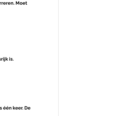
rreren. Moet 
ijk is.
 één keer. De 