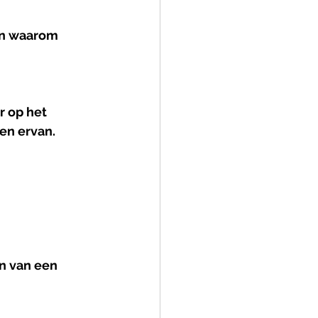
en waarom 
r op het 
en ervan.
n van een 