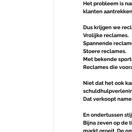
Het probleem is na
klanten aantrekken
Dus krijgen we rec
Vrolijke reclames.
Spannende reclam
Stoere reclames.
Met bekende sporte
Reclames die vooral
Niet dat het ook ka
schuldhulpverlenin
Dat verkoopt namel
En ondertussen stij
Bijna zeven op de 
markt groeit. De om