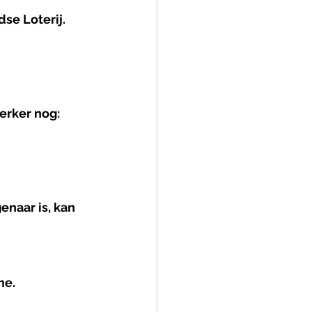
se Loterij.
erker nog: 
enaar is, kan 
me.