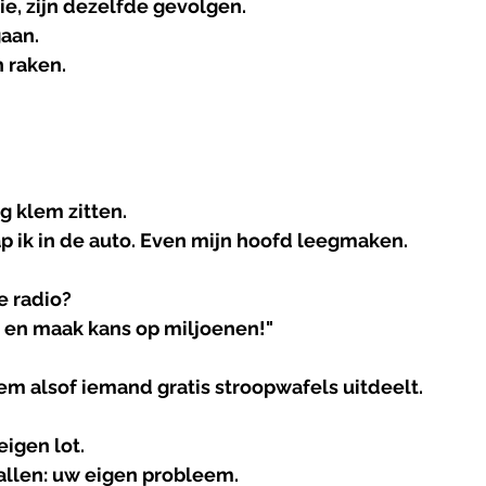
ie, zijn dezelfde gevolgen.
gaan.
 raken.
g klem zitten.
ap ik in de auto. Even mijn hoofd leegmaken.
e radio?
t en maak kans op miljoenen!"
tem alsof iemand gratis stroopwafels uitdeelt.
eigen lot.
llen: uw eigen probleem.