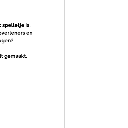
pelletje is, 
lpverleners en 
ogen? 
dt gemaakt.