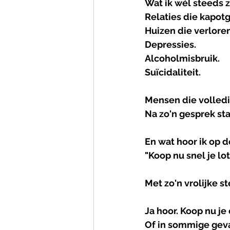
Wat ik wél steeds z
Relaties die kapot
Huizen die verloren
Depressies.
Alcoholmisbruik.
Suïcidaliteit.
Mensen die volledi
Na zo'n gesprek st
En wat hoor ik op d
"Koop nu snel je lo
Met zo'n vrolijke s
Ja hoor. Koop nu je 
Of in sommige geva