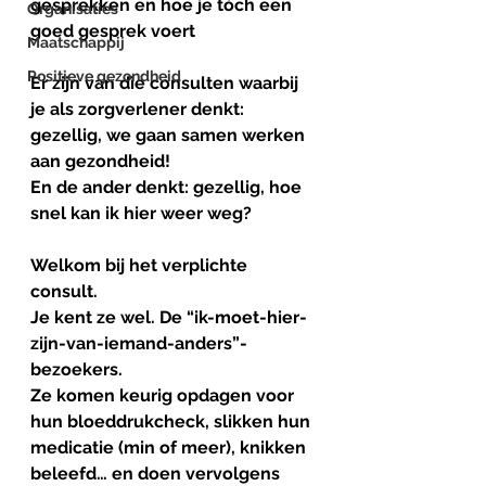
gesprekken en hoe je tóch een 
Organisaties
goed gesprek voert
Maatschappij
Positieve gezondheid
Er zijn van die consulten waarbij 
je als zorgverlener denkt: 
gezellig, we gaan samen werken 
aan gezondheid!
En de ander denkt: gezellig, hoe 
snel kan ik hier weer weg?
Welkom
bij
het
verplichte
consult
.
Je kent ze wel. De “ik-moet-hier-
zijn-van-iemand-anders”-
bezoekers. 
Ze komen keurig opdagen voor 
hun bloeddrukcheck, slikken hun 
medicatie (min of meer), knikken 
beleefd… en doen vervolgens 