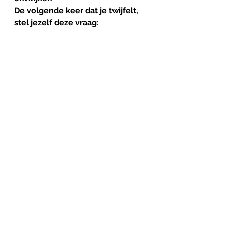
De volgende keer dat je twijfelt, 
stel jezelf deze vraag:
Durf
ik
risico
toe
te
staan
… 
als
dat
iemands
leven
rijker
maakt?
En misschien nog belangrijker:
Durf
ik
vrijheid
te
beperken
… 
en
dat
écht
goed
te
verantwoorden?
Praat
. 
Altijd
.
Ethische keuzes maak je niet 
alleen. Of in stilte. Bespreek ze.
Schuur met elkaar. Twijfel hardop.
Want daar - precies daar - 
ontstaat betere zorg.
Want uiteindelijk is de vraag niet: 