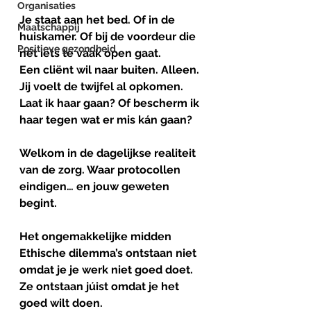
Organisaties
Je staat aan het bed. Of in de 
Maatschappij
huiskamer. Of bij de voordeur die 
Positieve gezondheid
nét iets te vaak open gaat.
Een cliënt wil naar buiten. Alleen. 
Jij voelt de twijfel al opkomen.
Laat ik haar gaan? Of bescherm ik 
haar tegen wat er mis kán gaan?
Welkom in de dagelijkse realiteit 
van de zorg. Waar protocollen 
eindigen… en jouw geweten 
begint.
Het
ongemakkelijke
midden
Ethische dilemma’s ontstaan niet 
omdat je je werk niet goed doet.
Ze ontstaan júist omdat je het 
goed wilt doen.