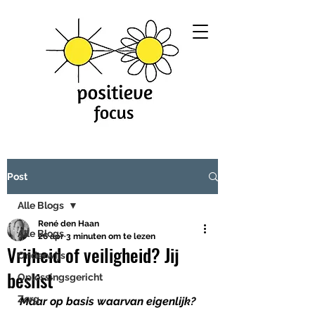
Post
Alle Blogs
René den Haan
Alle Blogs
26 apr
3 minuten om te lezen
Vrijheid of veiligheid? Jij
Onderwijs
beslist
Oplossingsgericht
Zorg
Maar
op
basis
waarvan
eigenlijk?