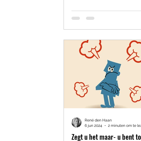
René den Haan
6 jun 2024
2 minuten om te l
Zegt u het maar- u bent t