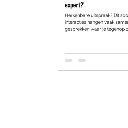
expert?'
Herkenbare uitspraak? Dit soo
interacties hangen vaak same
gesprekken waar je tegenop z
waarna je er moe van naar huis