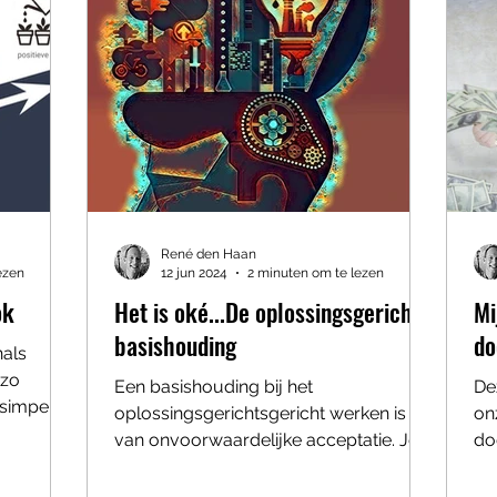
René den Haan
ezen
12 jun 2024
2 minuten om te lezen
ok
Het is oké...De oplossingsgerichte
Mi
basishouding
do
nals
 zo
Een basishouding bij het
De
 simpel
oplossingsgerichtsgericht werken is die
on
..
van onvoorwaardelijke acceptatie. Je
do
oordeelt niet, vult niet in voor de...
‘do