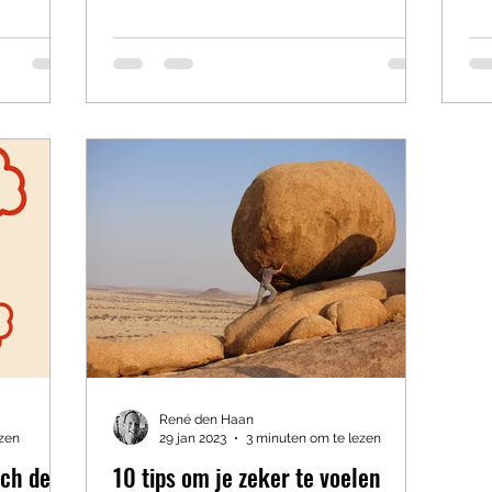
René den Haan
ezen
29 jan 2023
3 minuten om te lezen
och de
10 tips om je zeker te voelen