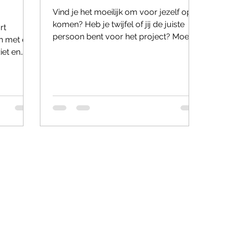
Vind je het moeilijk om voor jezelf op te
komen? Heb je twijfel of jij de juiste
rt
persoon bent voor het project? Moeite
n met die
om op dat podium...
iet en
...