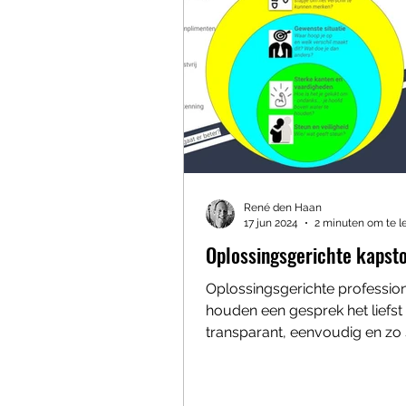
René den Haan
17 jun 2024
2 minuten om te l
Oplossingsgerichte kapst
Oplossingsgerichte professio
houden een gesprek het liefst
transparant, eenvoudig en zo
mogelijk. Simpel betekent niet.