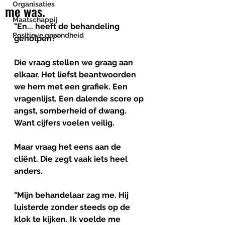
Organisaties
me was.
Maatschappij
"En... heeft de behandeling 
Positieve gezondheid
geholpen?"
Die vraag stellen we graag aan 
elkaar. Het liefst beantwoorden 
we hem met een grafiek. Een 
vragenlijst. Een dalende score op 
angst, somberheid of dwang.
Want cijfers voelen veilig.
Maar vraag het eens aan de 
cliënt. Die zegt vaak iets heel 
anders.
"Mijn behandelaar zag me. Hij 
luisterde zonder steeds op de 
klok te kijken. Ik voelde me 