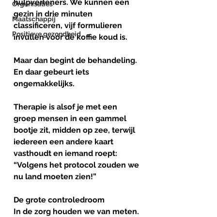
hulpverleners. We kunnen een 
Organisaties
gezin in drie minuten 
Maatschappij
classificeren, vijf formulieren 
Positieve gezondheid
invullen vóór de koffie koud is. 
Maar dan begint de behandeling.
En daar gebeurt iets 
ongemakkelijks.
Therapie is alsof je met een 
groep mensen in een gammel 
bootje zit, midden op zee, terwijl 
iedereen een andere kaart 
vasthoudt en iemand roept:
“Volgens het protocol zouden we 
nu land moeten zien!”
De
grote
controledroom
In de zorg houden we van meten.