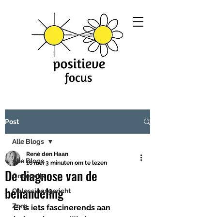
Post
Alle Blogs
René den Haan
Alle Blogs
16 mei
3 minuten om te lezen
De diagnose van de
Onderwijs
behandeling
Oplossingsgericht
Zorg
Er is iets fascinerends aan 