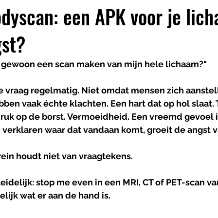
odyscan: een APK voor je lich
gst?
et gewoon een scan maken van mijn hele lichaam?"
ie vraag regelmatig. Niet omdat mensen zich aanstell
ben vaak échte klachten. Een hart dat op hol slaat. 
druk op de borst. Vermoeidheid. Een vreemd gevoel i
 verklaren waar dat vandaan komt, groeit de angst v
rein houdt niet van vraagtekens.
eidelijk: stop me even in een MRI, CT of PET-scan van
ijk wat er aan de hand is.