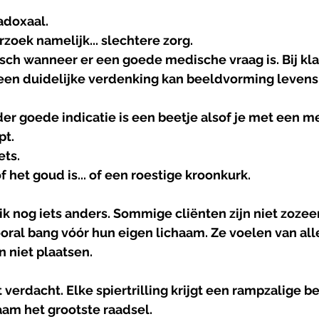
radoxaal.
zoek namelijk... slechtere zorg.
isch wanneer er een goede medische vraag is. Bij kla
 een duidelijke verdenking kan beeldvorming levens
er goede indicatie is een beetje alsof je met een m
pt.
ets.
f het goud is... of een roestige kroonkurk.
ik nog iets anders. Sommige cliënten zijn niet zozee
oral bang vóór hun eigen lichaam. Ze voelen van all
 niet plaatsen. 
 verdacht. Elke spiertrilling krijgt een rampzalige b
haam het grootste raadsel.