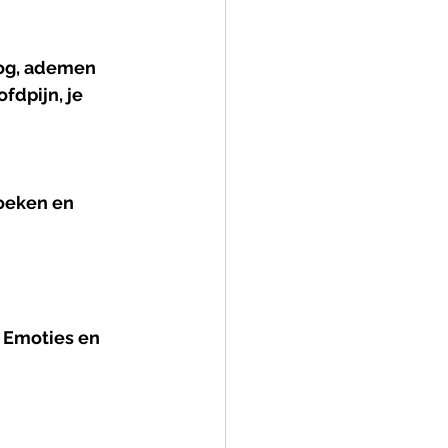
oog, ademen 
fdpijn, je 
oeken en 
 Emoties en 