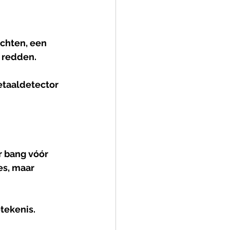
chten, een 
 redden.
etaaldetector 
r bang vóór 
es, maar 
etekenis.