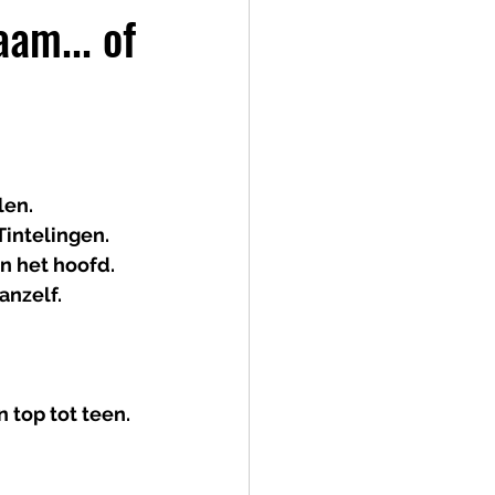
aam... of
en. 
Tintelingen. 
n het hoofd. 
anzelf.
 top tot teen. 