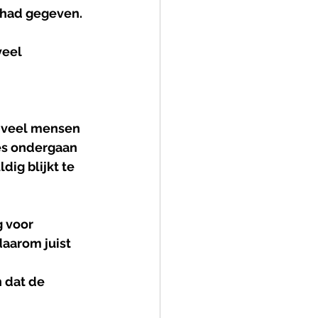
n had gegeven.
veel 
r veel mensen 
es ondergaan 
ig blijkt te 
 voor 
aarom juist 
 dat de 