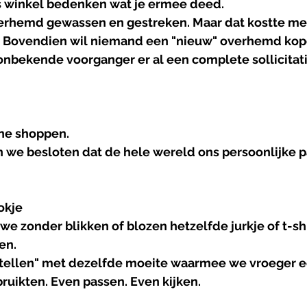
s winkel bedenken wat je ermee deed.
rhemd gewassen en gestreken. Maar dat kostte meer
. Bovendien wil niemand een "nieuw" overhemd kop
nbekende voorganger er al een complete sollicitat
ne shoppen.
n we besloten dat de hele wereld ons persoonlijke p
okje
e zonder blikken of blozen hetzelfde jurkje of t-shir
en. 
stellen" met dezelfde moeite waarmee we vroeger e
ruikten. Even passen. Even kijken.