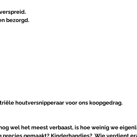
verspreid.
en bezorgd.
striële houtversnipperaar voor ons koopgedrag.
nog wel het meest verbaast, is hoe weinig we eigenli
 precies gemaakt? Kinderhandjes?  Wie verdient er