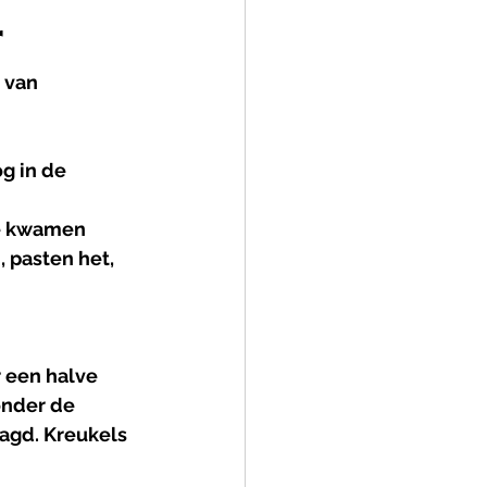
r
 van 
g in de 
 
Ze kwamen 
 pasten het, 
 een halve 
onder de 
agd. Kreukels 