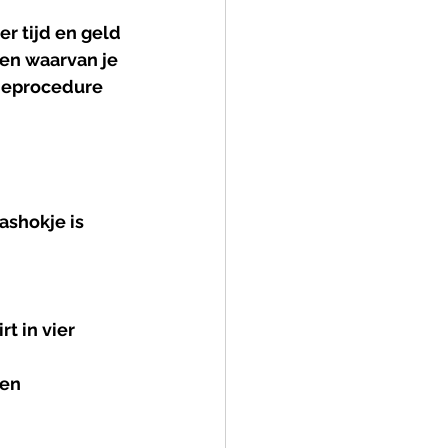
 tijd en geld 
en waarvan je 
ieprocedure 
ashokje is 
t in vier 
en 