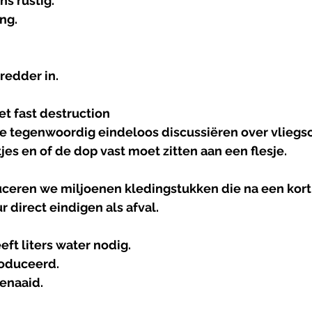
ns rustig.
ng.
redder
 in.
et
fast
destruction
 we tegenwoordig eindeloos discussiëren over vlieg
etjes en of de dop vast moet zitten aan een flesje.
eren we miljoenen kledingstukken die na een kort 
 direct eindigen als afval.
ft liters water nodig.
roduceerd.
enaaid.