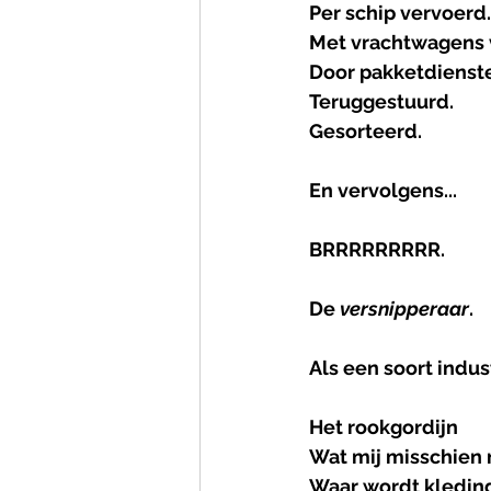
Per schip vervoerd.
Met vrachtwagens 
Door pakketdienst
Teruggestuurd.
Gesorteerd.
En vervolgens...
BRRRRRRRRR.
De 
versnipperaar
.
Als een soort indu
Het
rookgordijn
Wat mij misschien 
Waar wordt kleding