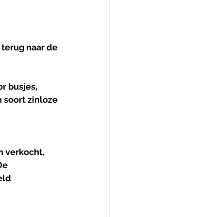
 terug naar de 
r busjes, 
 soort zinloze 
 verkocht, 
De 
eld 