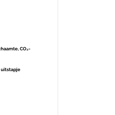
schaamte, CO₂-
uitstapje 