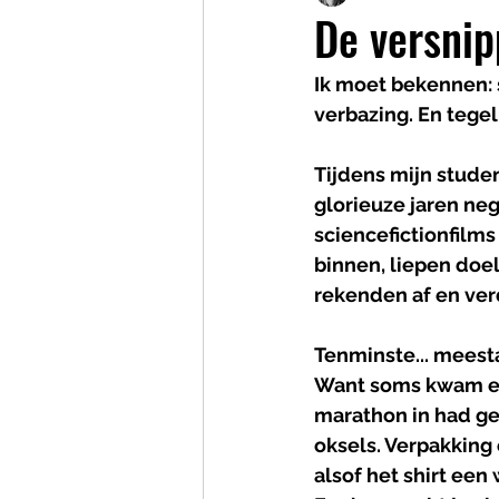
De versni
Ik moet bekennen:
verbazing. En tegel
Tijdens mijn stude
glorieuze jaren neg
sciencefictionfilm
binnen, liepen doel
rekenden af en ver
Tenminste... meesta
Want soms kwam een
marathon in had ge
oksels. Verpakking
alsof het shirt ee