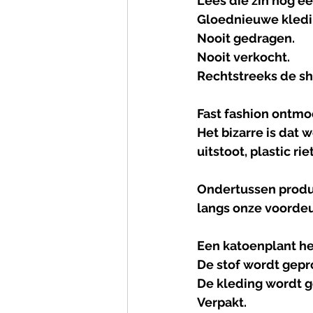
Lees die zin nog ee
Gloednieuwe kledi
Nooit gedragen.
Nooit verkocht.
Rechtstreeks de 
sh
Fast
fashion
ontmo
Het bizarre is dat
uitstoot, plastic ri
Ondertussen produc
langs onze voordeur
Een katoenplant hee
De stof wordt gep
De kleding wordt g
Verpakt.