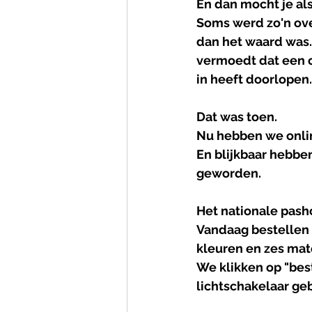
En dan mocht je al
Soms werd zo'n ove
dan het waard was
vermoedt dat een o
in heeft doorlopen.
Dat was toen.
Nu hebben we onli
En blijkbaar hebbe
geworden.
Het
nationale
pash
Vandaag bestellen w
kleuren en zes mat
We klikken op "be
lichtschakelaar geb