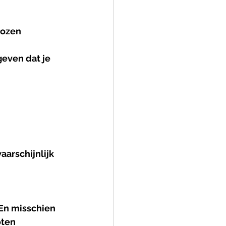
lozen 
even dat je 
arschijnlijk 
En misschien 
ten 