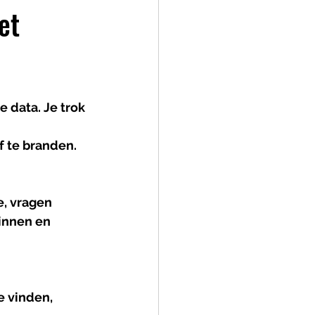
et
data. Je trok 
f te branden. 
, vragen 
innen en 
 vinden, 