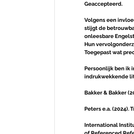
Geaccepteerd.
Volgens een invloe
stijgt de betrouwb
onleesbare Engelsta
Hun vervolgonderzo
Toegepast wat prec
Persoonlijk ben ik
indrukwekkende lit
Bakker & Bakker (2
Peters e.a. (2024). 
International Insti
of Referenced Ref