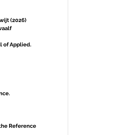
ijt (2026) 
aalf 
 of Applied. 
nce.
 the Reference 