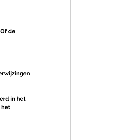
Of de 
erwijzingen 
rd in het 
 het 