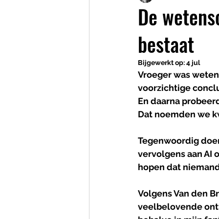
De wetensc
bestaat
Bijgewerkt op:
4 jul
Vroeger was wetens
voorzichtige conclu
En daarna probeerde
Dat noemden we kw
Tegenwoordig doen 
vervolgens aan AI o
hopen dat niemand v
Volgens Van den Br
veelbelovende ontw