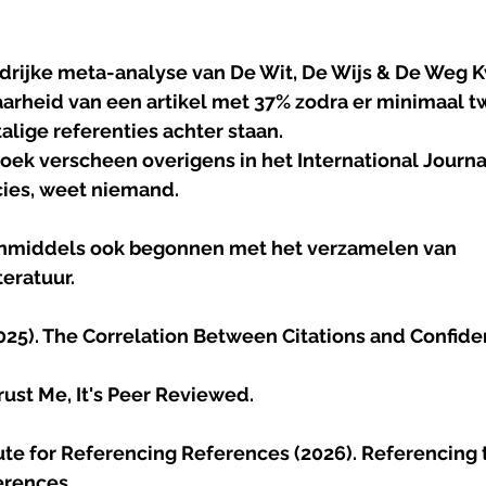
drijke meta-analyse van De Wit, De Wijs & De Weg Kw
aarheid van een artikel met 37% zodra er minimaal tw
lige referenties achter staan.
ek verscheen overigens in het International Journal
ies, weet niemand.
 inmiddels ook begonnen met het verzamelen van 
eratuur.
025). The Correlation Between Citations and Confide
Trust Me, It's Peer Reviewed.
tute for Referencing References (2026). Referencing
erences.