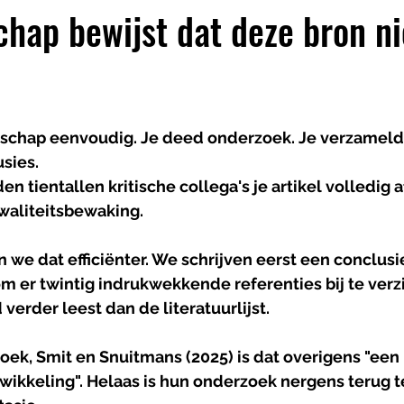
hap bewijst dat deze bron ni
chap eenvoudig. Je deed onderzoek. Je verzamelde 
sies. 
n tientallen kritische collega's je artikel volledig a
aliteitsbewaking.
we dat efficiënter. We schrijven eerst een conclusie
m er twintig indrukwekkende referenties bij te verz
erder leest dan de literatuurlijst.
oek, Smit en Snuitmans (2025) is dat overigens "een 
ikkeling". Helaas is hun onderzoek nergens terug te