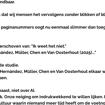
ndbaar.
s dat wij mensen het vervolgens zonder blikken of b
 paginanummers oogt nu eenmaal slimmer dan toeg
rschoven van: "Ik weet het niet."
ández, Müller, Chen en Van Oosterhout (2025)..."
e studie.
Hernández, Müller, Chen en Van Oosterhout elkaar wa
ben.
aast, niet over AI.
k. Onze neiging om indrukwekkend te willen lijken. 
ultuur waarin niemand meer tijd heeft om de voetno