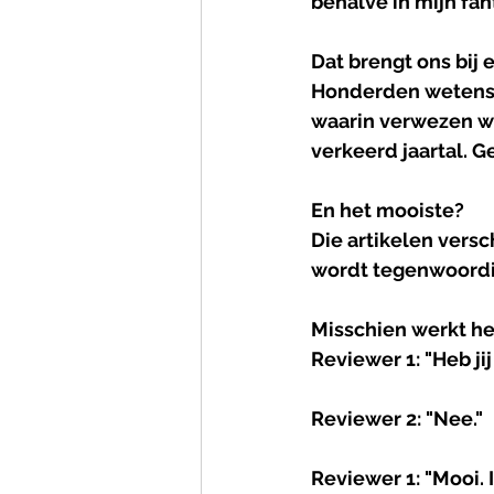
behalve in mijn fan
Dat brengt ons bij
Honderden wetensc
waarin verwezen w
verkeerd jaartal. 
En het mooiste?
Die artikelen vers
wordt tegenwoordig
Misschien werkt he
Reviewer 1: "Heb ji
Reviewer 2: "Nee."
Reviewer 1: "Mooi. I