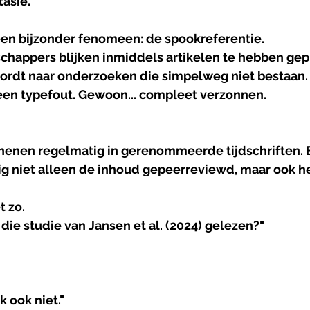
tasie.
 een bijzonder fenomeen: de spookreferentie.
happers blijken inmiddels artikelen te hebben gep
ordt naar onderzoeken die simpelweg niet bestaan.
Geen typefout. Gewoon... compleet verzonnen.
chenen regelmatig in gerenommeerde tijdschriften. B
 niet alleen de inhoud gepeerreviewd, maar ook h
t zo.
j die studie van Jansen et al. (2024) gelezen?"
k ook niet."