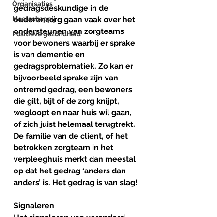
Organisaties
gedragsdeskundige in de 
Maatschappij
ouderenzorg gaan vaak over het 
ondersteunen van zorgteams 
Positieve gezondheid
voor bewoners waarbij er sprake 
is van dementie en 
gedragsproblematiek. Zo kan er 
bijvoorbeeld sprake zijn van 
ontremd gedrag, een bewoners 
die gilt, bijt of de zorg knijpt, 
wegloopt en naar huis wil gaan, 
of zich juist helemaal terugtrekt. 
De familie van de client, of het 
betrokken zorgteam in het 
verpleeghuis merkt dan meestal 
op dat het gedrag ‘anders dan 
anders’ is. Het gedrag is van slag!
Signaleren