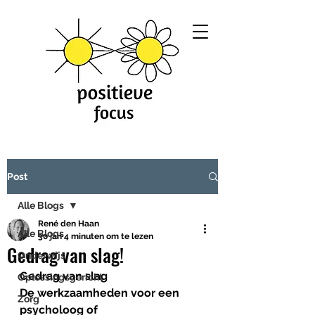
Post
Alle Blogs
René den Haan
Alle Blogs
30 jan
4 minuten om te lezen
Gedrag van slag!
Onderwijs
Gedrag van slag
Oplossingsgericht
De werkzaamheden voor een 
Zorg
psycholoog of 