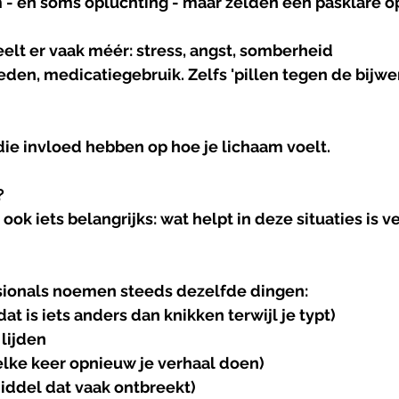
- en soms opluchting - maar zelden een pasklare op
elt er vaak méér: stress, angst, somberheid
en, medicatiegebruik. Zelfs 'pillen tegen de bijwe
die invloed hebben op hoe je lichaam voelt.
?
ok iets belangrijks: wat helpt in deze situaties is v
sionals noemen steeds dezelfde dingen:
 dat is iets anders dan knikken terwijl je typt)
lijden
 elke keer opnieuw je verhaal doen)
iddel dat vaak ontbreekt)