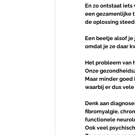
En zo ontstaat iet
een gezamenlijke tu
de oplossing steeds
Een beetje alsof je
omdat je ze daar kw
Het
probleem
van
Onze gezondheidszor
Maar minder goed i
waarbij er dus vele
Denk aan diagnoses
fibromyalgie, chro
functionele neurolo
Ook veel psychische 