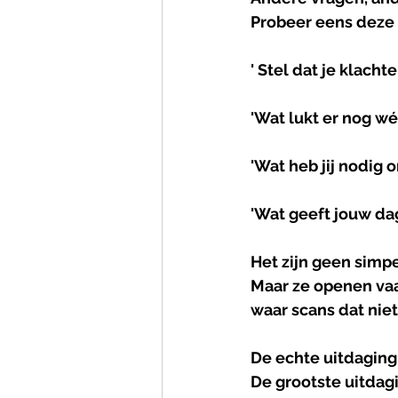
Probeer eens deze v
' Stel dat je klach
'Wat lukt er nog wé
'Wat heb jij nodig 
'Wat geeft jouw da
Het zijn geen simp
Maar ze openen va
waar scans dat nie
De
echte
uitdaging
De grootste uitdagi