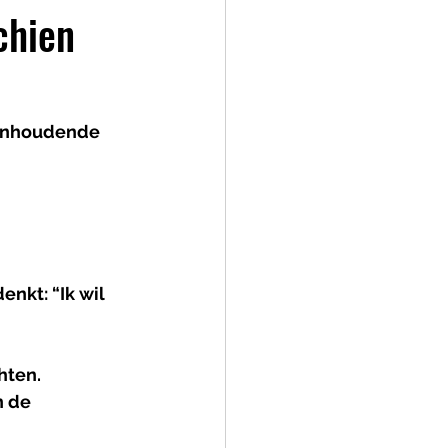
schien
 aanhoudende 
nkt: “Ik wil 
hten
. 
n de 