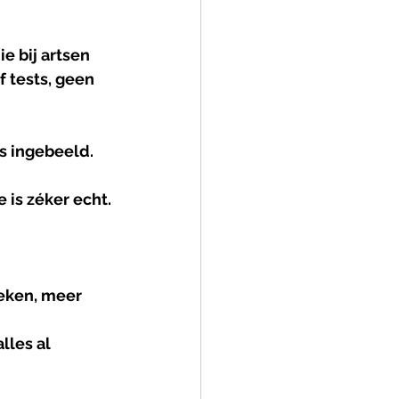
e bij artsen 
 tests, geen 
s ingebeeld.
e is zéker echt.
eken, meer 
lles al 