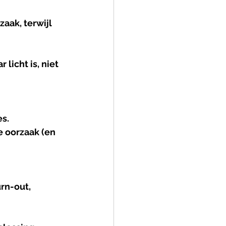
aak, terwijl 
licht is, niet 
es.
 oorzaak (en 
rn-out, 