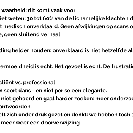
e
waarheid
: 
dit
komt
vaak
voor
t weten: 30 tot 60% van de lichamelijke klachten di
t medisch onverklaard. Geen afwijkingen op scans of
, geen sluitend verhaal.
ding helder houden: onverklaard is niet hetzelfde al
vermoeidheid is echt. Het gevoel is echt. De frustrati
cliënt
vs
. 
professional
n soort dans - en niet per se een elegante.
ch niet gehoord en gaat harder zoeken: meer onderzo
 antwoorden.
lt zich onder druk gezet en denkt: we hebben toch a
meer weer een doorverwijzing...