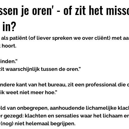
ussen je oren' - of zit het mis
 in?
je als patiënt (of liever spreken we over cliënt) met
 hoort. 
inden.” 
it waarschijnlijk tussen de oren.”
ndere kant van het bureau, zit een professional die de
ik weet niet meer hoe.”
ld
van
onbegrepen
, 
aanhoudende
lichamelijke
klac
ker gezegd: klachten en sensaties waar het lichaam e
(nog) niet helemaal begrijpen.