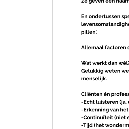
Ze geven een naam 
En ondertussen spe
levensomstandighed
pillen'. 
Allemaal factoren 
Wat
werkt
dan
wél
Gelukkig weten we o
menselijk.
Cliënten én profes
-Echt luisteren (ja,
-Erkenning van het 
-Continuïteit (niet
-Tijd (het wonderm