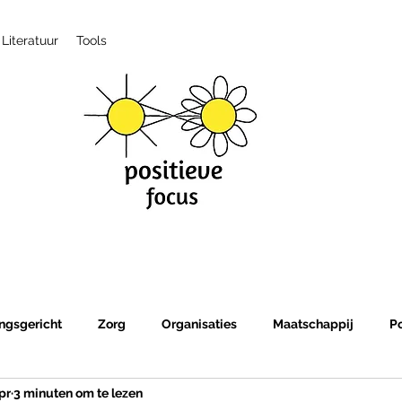
Literatuur
Tools
ngsgericht
Zorg
Organisaties
Maatschappij
P
pr
3 minuten om te lezen