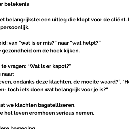
r betekenis
t belangrijkste: een uitleg die klopt voor de cliënt. 
persoonlijk.
eid
: 
van
 “
wat
is
er
mis?
” 
naar
 “
wat
helpt?
”
e gezondheid om de hoek kijken.
 te vragen: “Wat is er kapot?”
 naar:
- toch iets doen wat belangrijk voor je is?"
at we klachten bagatelliseren.
we het leven eromheen serieus nemen.
dere
beweging