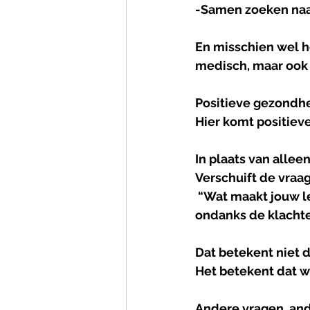
-Samen zoeken naa
En misschien wel he
medisch, maar ook 
Positieve
gezondh
Hier komt positiev
In plaats van alleen
Verschuift de vraag
 “Wat maakt jouw leven, ondanks deze klachten, de moeite waard?”. "Hoe kun je -
ondanks de klachten
Dat betekent niet d
Het betekent dat 
Andere
vragen
, 
an