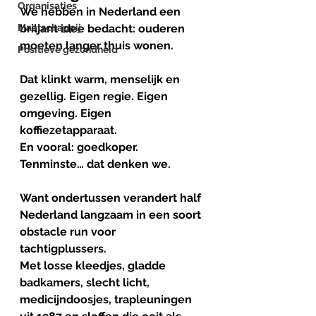
Organisaties
We hebben in Nederland een 
Maatschappij
briljant idee bedacht: ouderen 
moeten langer thuis wonen.
Positieve gezondheid
Dat klinkt warm, menselijk en 
gezellig. Eigen regie. Eigen 
omgeving. Eigen 
koffiezetapparaat.
En vooral: goedkoper.
Tenminste… dat denken we.
Want ondertussen verandert half 
Nederland langzaam in een soort 
obstacle run voor 
tachtigplussers. 
Met losse kleedjes, gladde 
badkamers, slecht licht, 
medicijndoosjes, trapleuningen 