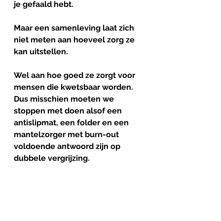
je gefaald hebt.
Maar een samenleving laat zich 
niet meten aan hoeveel zorg ze 
kan uitstellen.
Wel aan hoe goed ze zorgt voor 
mensen die kwetsbaar worden.
Dus misschien moeten we 
stoppen met doen alsof een 
antislipmat, een folder en een 
mantelzorger met burn-out 
voldoende antwoord zijn op 
dubbele vergrijzing.
En misschien moeten we 
eindelijk investeren in wat écht 
werkt: slimme valpreventie,
betere ondersteuning thuis,