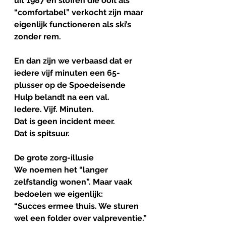
uit 1987 en sloffen die ooit als 
“comfortabel” verkocht zijn maar 
eigenlijk functioneren als ski’s 
zonder rem.
En dan zijn we verbaasd dat er 
iedere vijf minuten een 65-
plusser op de Spoedeisende 
Hulp belandt na een val.
Iedere. Vijf. Minuten.
Dat is geen incident meer. 
Dat is spitsuur.
De
grote
zorg
-
illusie
We noemen het “langer 
zelfstandig wonen”. Maar vaak 
bedoelen we eigenlijk:
“Succes ermee thuis. We sturen 
wel een folder over valpreventie.”