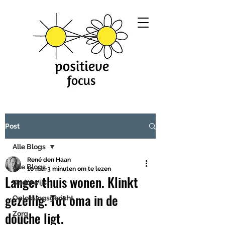
Post
Alle Blogs
René den Haan
Alle Blogs
10 mei
3 minuten om te lezen
Langer thuis wonen. Klinkt
Onderwijs
gezellig. Tot oma in de
Oplossingsgericht
douche ligt.
Zorg