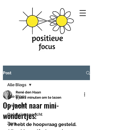
Post
Alle Blogs
René den Haan
Alle Blogs
9 jun
2 minuten om te lezen
Op jacht naar mini-
Onderwijs
wondertjes!
Oplossingsgericht
Zorg
Je hebt de hoopvraag gesteld. 