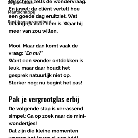
Misschien zelfs de wondervraag.
Organisaties
En jawel: de cliënt vertelt hoe 
Maatschappij
een goede dag eruitziet. Wat 
Positieve gezondheid
belangrijk voor hem is. Waar hij 
meer van zou willen. 
Mooi. Maar dan komt vaak de 
vraag: 
"
En nu?
"
Want een wonder ontdekken is 
leuk, maar daar houdt het 
gesprek natuurlijk niet op.
Sterker nog: nu begint het pas!
Pak je vergrootglas erbij
De volgende stap is verrassend 
simpel: Ga op zoek naar de 
mini-
wondertjes
!
Dat zijn die kleine momenten 