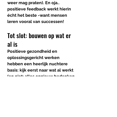
weer mag praten). En oja.. 
positieve feedback werkt hierin 
écht het beste -want mensen 
leren vooral van successen! 
Tot slot: bouwen op wat er 
al is
Positieve gezondheid en 
oplossingsgericht werken 
hebben een heerlijk nuchtere 
basis: 
kijk eerst naar wat al werkt
(en niet: alles opnieuw bedenken 
en iedereen opnieuw opleiden of 
een compleet nieuw model 
invoeren)
Maar: benut talent, versterk wat 
goed gaat en bouw daarop verder