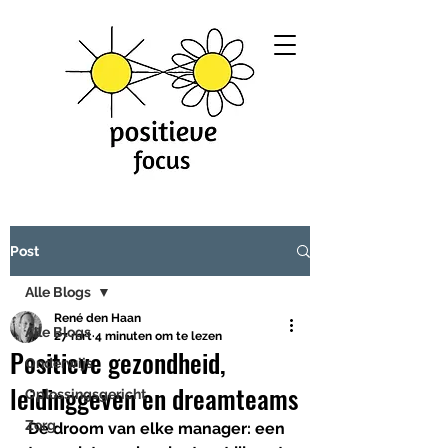
Post
Alle Blogs
René den Haan
Alle Blogs
27 mrt
4 minuten om te lezen
Positieve gezondheid,
Onderwijs
leidinggeven en dreamteams
Oplossingsgericht
Zorg
De droom van elke manager: een 