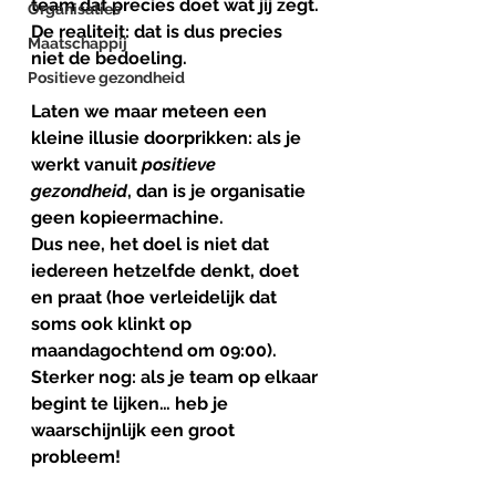
team dat precies doet wat jij zegt. 
Organisaties
De realiteit: dat is dus precies 
Maatschappij
niet de bedoeling.
Positieve gezondheid
Laten we maar meteen een 
kleine illusie doorprikken: als je 
werkt vanuit 
positieve 
gezondheid
, dan is je organisatie 
geen kopieermachine. 
Dus nee, het doel is niet dat 
iedereen hetzelfde denkt, doet 
en praat (hoe verleidelijk dat 
soms ook klinkt op 
maandagochtend om 09:00). 
Sterker nog: als je team op elkaar 
begint te lijken… heb je 
waarschijnlijk een groot 
probleem!