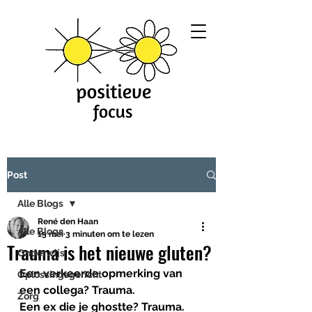
Post
Alle Blogs
René den Haan
Alle Blogs
15 mei
3 minuten om te lezen
Trauma is het nieuwe gluten?
Onderwijs
Een verkeerde opmerking van 
Oplossingsgericht
een collega? Trauma.
Zorg
Een ex die je ghostte? Trauma.