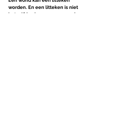
Een wond kan een litteken 
worden. En een litteken is niet 
hetzelfde als een open wond.
Misschien moeten we weer leren 
verdragen
 Misschien is dat wel 
het echte probleem van deze tijd.
Niet dat mensen te gevoelig zijn.
Maar dat we steeds minder 
ruimte hebben voor ongemak.
Alles moet verklaard.
Gelabeld.
Gediagnosticeerd.
Geoptimaliseerd.
Terwijl een mens soms gewoon 
verdrietig, bang, gekwetst of in 