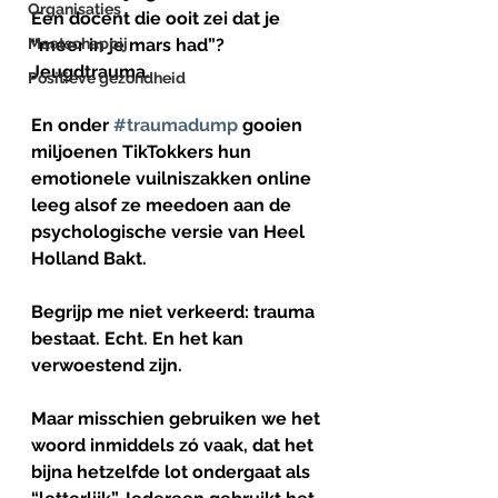
Organisaties
Een docent die ooit zei dat je 
Maatschappij
“meer in je mars had”? 
Jeugdtrauma.
Positieve gezondheid
En onder 
#traumadump
 gooien 
miljoenen TikTokkers hun 
emotionele vuilniszakken online 
leeg alsof ze meedoen aan de 
psychologische versie van Heel 
Holland Bakt.
Begrijp me niet verkeerd: trauma 
bestaat. Echt. En het kan 
verwoestend zijn.
Maar misschien gebruiken we het 
woord inmiddels zó vaak, dat het 
bijna hetzelfde lot ondergaat als 