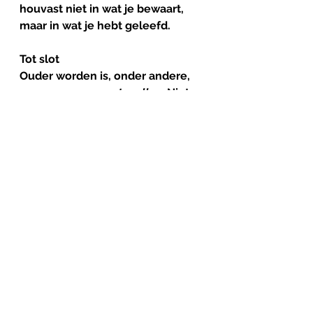
houvast niet in wat je bewaart, 
maar in wat je hebt geleefd.
Tot
slot
Ouder worden is, onder andere, 
een proces van 
ontspullen
. Niet 
alleen van je huis, maar ook van 
je zelfbeeld. Laag voor laag. Tot 
de 
kern
 overblijft.
En ergens, in een kamer die 
kleiner is dan je ooit had gedacht, 
ligt dan een handvol spullen die 
alles zeggen. Niet omdat ze veel 
zijn, maar omdat ze kloppen. 