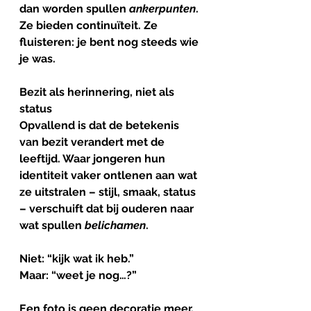
dan worden spullen 
ankerpunten
. 
Ze bieden continuïteit. Ze 
fluisteren: je bent nog steeds wie 
je was.
Bezit
als
herinnering
, 
niet
als
status
Opvallend is dat de betekenis 
van bezit verandert met de 
leeftijd. Waar jongeren hun 
identiteit vaker ontlenen aan wat 
ze uitstralen – stijl, smaak, status 
– verschuift dat bij ouderen naar 
wat spullen 
belichamen
.
Niet: “kijk wat ik heb.”
Maar: “weet je nog…?”
Een foto is geen decoratie meer, 