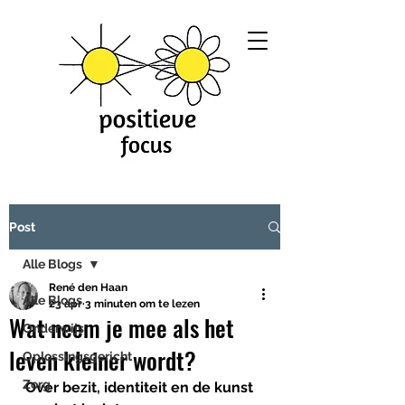
Post
Alle Blogs
René den Haan
Alle Blogs
23 apr
3 minuten om te lezen
Wat neem je mee als het
Onderwijs
leven kleiner wordt?
Oplossingsgericht
Zorg
Over bezit, identiteit en de kunst 