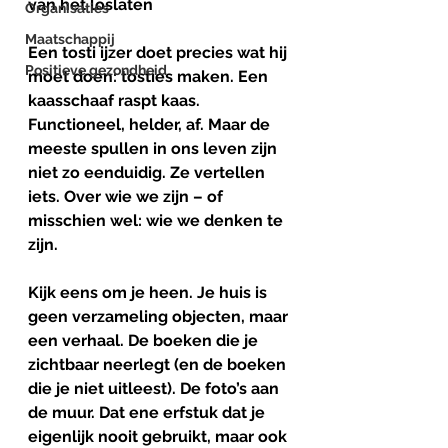
van het loslaten
Organisaties
Maatschappij
Een tosti ijzer doet precies wat hij 
Positieve gezondheid
moet doen: tosties maken. Een 
kaasschaaf raspt kaas. 
Functioneel, helder, af. Maar de 
meeste spullen in ons leven zijn 
niet zo eenduidig. Ze vertellen 
iets. Over wie we zijn – of 
misschien wel: wie we denken te 
zijn.
Kijk eens om je heen. Je huis is 
geen verzameling objecten, maar 
een verhaal. De boeken die je 
zichtbaar neerlegt (en de boeken 
die je niet uitleest). De foto’s aan 
de muur. Dat ene erfstuk dat je 
eigenlijk nooit gebruikt, maar ook 