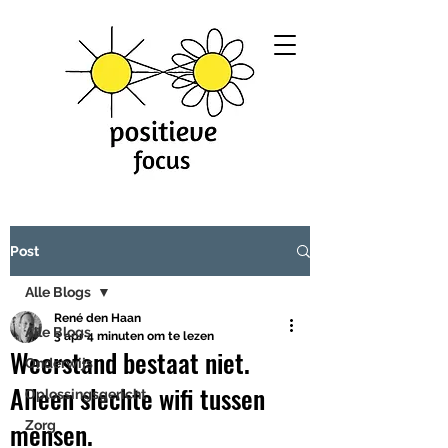
Post
Alle Blogs
René den Haan
Alle Blogs
3 apr
4 minuten om te lezen
Weerstand bestaat niet.
Onderwijs
Alleen slechte wifi tussen
Oplossingsgericht
mensen.
Zorg