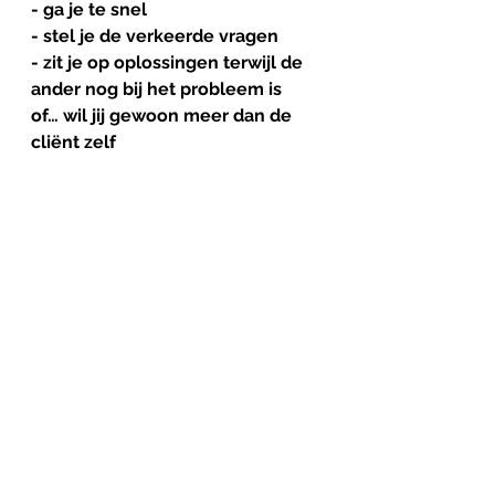
- ga je te snel
- stel je de verkeerde vragen
- zit je op oplossingen terwijl de 
ander nog bij het probleem is
of… wil jij gewoon meer dan de 
cliënt zelf
En dat laatste is misschien wel de 
meest confronterende.
Oplossingsgericht
samenwerken
=
positieve
gezondheid
in
actie
Dit is waar het samenkomt.
Positieve gezondheid gaat over:
wat nog wél kan en wat ertoe 
doet- en hoe iemand regie 
ervaart
Oplossingsgericht werken geeft 