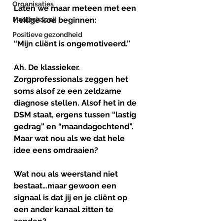
Organisaties
Laten we maar meteen met een 
Maatschappij
heilige koe beginnen:
Positieve gezondheid
“Mijn cliënt is ongemotiveerd.”
Ah. De klassieker.
Zorgprofessionals zeggen het 
soms alsof ze een zeldzame 
diagnose stellen. Alsof het in de 
DSM staat, ergens tussen “lastig 
gedrag” en “maandagochtend”.
Maar wat nou als we dat hele 
idee eens omdraaien?
Wat nou als weerstand niet 
bestaat…maar gewoon een 
signaal is dat jij en je cliënt op 
een ander kanaal zitten te 