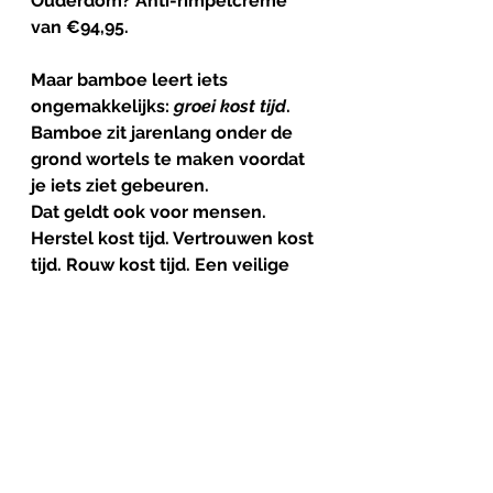
Ouderdom? Anti-rimpelcrème 
van €94,95.
Maar bamboe leert iets 
ongemakkelijks: 
groei
kost
tijd
.
Bamboe zit jarenlang onder de 
grond wortels te maken voordat 
je iets ziet gebeuren.
Dat geldt ook voor mensen.
Herstel kost tijd. Vertrouwen kost 
tijd. Rouw kost tijd. Een veilige 
behandelrelatie kost tijd.
In de zorg willen we soms na drie 
gesprekken “resultaten” zien, 
terwijl iemand misschien eerst 
moet leren weer een beetje 
adem te halen.