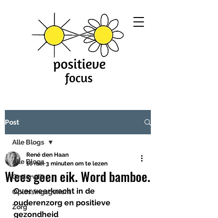
Post
Alle Blogs
René den Haan
Alle Blogs
16 mei
3 minuten om te lezen
Wees geen eik. Word bamboe.
Onderwijs
Over veerkracht in de 
Oplossingsgericht
ouderenzorg en positieve 
Zorg
gezondheid