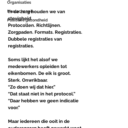
Organisaties
Maatschappij
In de zorg houden we van 
stevigheid.
Positieve gezondheid
Protocollen. Richtlijnen. 
Zorgpaden. Formats. Registraties. 
Dubbele registraties van 
registraties.
Soms lijkt het alsof we 
medewerkers opleiden tot 
eikenbomen. De eik is groot. 
Sterk. Onwrikbaar.
“Zo doen wij dat hier.”
“Dat staat niet in het protocol.”
“Daar hebben we geen indicatie 
voor.”
Maar iedereen die ooit in de 