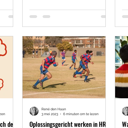
René den Haan
ezen
3 mei 2023
6 minuten om te lezen
och de
Oplossingsgericht werken in HRM
Wa