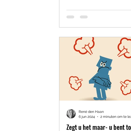
René den Haan
6 jun 2024
2 minuten om te l
Zegt u het maar- u bent t