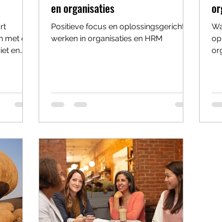
en organisaties
or
rt
Positieve focus en oplossingsgericht
Wa
n met die
werken in organisaties en HRM
op
iet en
or
...