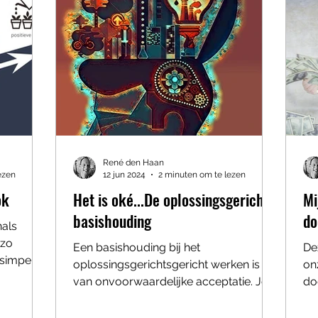
René den Haan
ezen
12 jun 2024
2 minuten om te lezen
ok
Het is oké...De oplossingsgerichte
Mi
basishouding
do
nals
 zo
Een basishouding bij het
De
 simpel
oplossingsgerichtsgericht werken is die
on
..
van onvoorwaardelijke acceptatie. Je
do
oordeelt niet, vult niet in voor de...
‘do