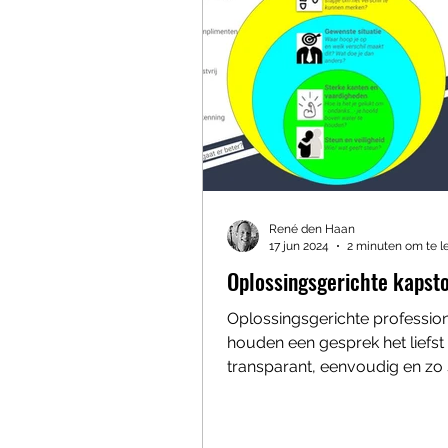
René den Haan
17 jun 2024
2 minuten om te l
Oplossingsgerichte kapst
Oplossingsgerichte professio
houden een gesprek het liefst
transparant, eenvoudig en zo
mogelijk. Simpel betekent niet.