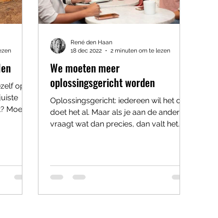
René den Haan
ezen
18 dec 2022
2 minuten om te lezen
len
We moeten meer
oplossingsgericht worden
zelf op te
juiste
Oplossingsgericht: iedereen wil het of
t? Moeite
doet het al. Maar als je aan de ander
vraagt wat dan precies, dan valt het
antwoord vaak tegen....