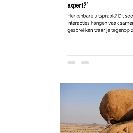
expert?'
Herkenbare uitspraak? Dit soo
interacties hangen vaak same
gesprekken waar je tegenop z
waarna je er moe van naar huis